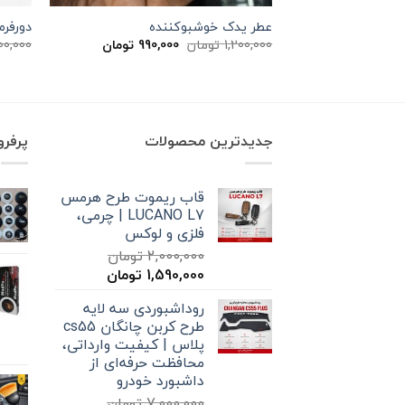
عطر یدک خوشبوکننده
دورفرمان
قیمت
قیمت
1,200,000
تومان
990,000
تومان
00,000
اصلی
فعلی
1,200,000 تومان
990,000 تومان
بود.
است.
جدیدترین محصولات
پرفر
قاب ریموت طرح هرمس
LUCANO L7 | چرمی،
فلزی و لوکس
2,000,000
تومان
قیمت
قیمت
1,590,000
تومان
اصلی
فعلی
روداشبوردی سه‌ لایه
2,000,000 تومان
1,590,000 تومان
طرح کربن چانگان cs55
بود.
است.
پلاس | کیفیت وارداتی،
محافظت حرفه‌ای از
داشبورد خودرو
7,000,000
تومان