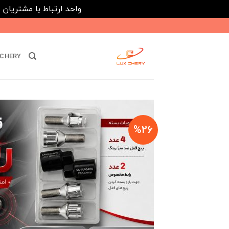
واحد ارتباط با مشتریان : 02182808933 ---- ارتباط در پیامرسان های داخلی ایتا، روبیکا و بله : 116395
Ski
t
conten
CHERY
%26