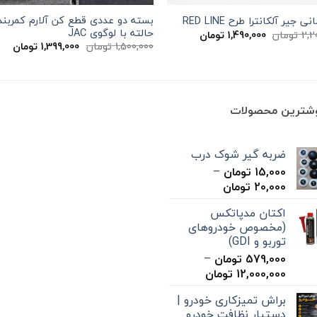
بسته دو عددی قطع کن آلارم کمربند
ی جیر آلکانترا طرح RED LINE
حالته با لوگوی JAC
قیمت
قیمت
2,2
تومان
1,490,000
تومان
اصلی
فعلی
قیمت
قیم
1,500,000
تومان
1,399,000
تومان
2,200,000 تومان
1,490,000 تومان
اصلی
فعل
بود.
است.
1,500,000 تومان
بود.
است
وشترین محصولات
ضربه گیر شوک درب
15,000
تومان
–
محدوده
20,000
تومان
قیمت:
اکتان مدپاتکس
15,000 تومان
(مخصوص خودروهای
تا
توربو و GDI)
20,000 تومان
579,000
تومان
–
محدوده
12,000,000
تومان
قیمت:
براش تمیزکاری خودرو |
579,000 تومان
دستیار نظافت خودرو