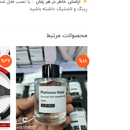
آرامش خاطر در هر زمان :
با نصب قفل ضد 
رینگ و لاستیک داشته باشید.
محصولات مرتبط
%32
%18