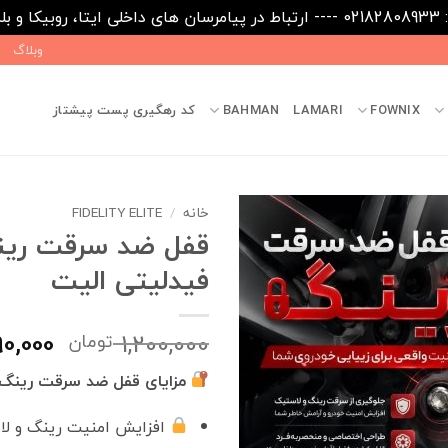
09031
وبلاگ
FOWNIX
LAMARI
BAHMAN
کد رهگیری پست پیشتاز
خانه
/
FIDELITY ELITE
قفل ضد سرقت ری
فیدلیتی الیت
قیمت
0,000
1,200,000
تومان
اصلی
مزایای قفل ضد سرقت رینگ 
بود.
افزایش امنیت رینگ و لا