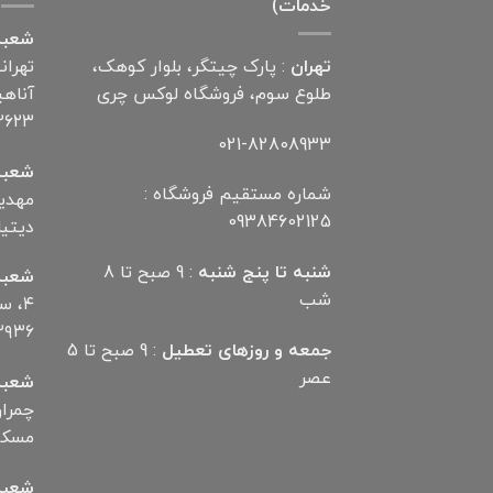
خدمات)
شعبه
تهران
: پارک چیتگر، بلوار کوهک،
تهران
طلوع سوم، فروشگاه لوکس چری
۲۶۲۳
021-82808933
شعبه
شماره مستقیم فروشگاه :
09384602125
دیتیلر) ت
شنبه تا پنج شنبه
: 9 صبح تا 8
شعبه
شب
۴، 
۲۹۳۶
جمعه و روزهای تعطیل
: 9 صبح تا 5
عصر
شعبه
مسکن تلف
شعبه