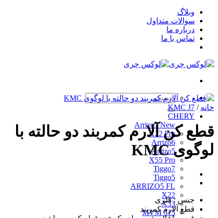
Skip
وبلاگ
to
سوالات متداول
content
درباره ما
تماس با ما
جستجو
برای:
خانه
/
KMC J7
CHERY
Arrizo5 New
قطع کن آلارم کمربند دو حالته با
X22 Pro
Arrizo6
لوگوی KMC
Arrizo5
X55 Pro
Tiggo7
Tiggo5
ARRIZO5 FL
X22
جنس : فلزی
X33
قطع آلارم کمربند
MVM 315