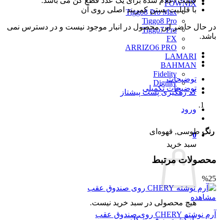
قیمت اعلام شده برای یک عدد قطع کن می باشد.
FOWNIX
با قابلیت بستن کمربند اصلی روی آن
Tiggo8 Pro Max
Tiggo8 Pro
در حال حاضر این محصول در انبار موجود نیست و در دسترس نمی
Tiggo7 Pro
باشد.
FX
ARRIZO6 PRO
LAMARI
BAHMAN
Fidelity
توضیحات
Dignity
توضیحات تکمیلی
کد رهگیری پست پیشتاز
ورود
رنگ
طوسی, قهوه‌ای
0
سبد خرید
محصولات مرتبط
%25
مشاهده
هیچ محصولی در سبد خرید نیست.
آرم نوشته CHERY روی صندوق عقب
بازگشت به فروشگاه