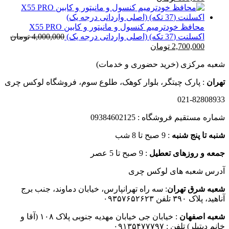
اصلی
فعلی
12,000,000 تومان
300,000 تومان
199,000 تومان
بود.
است.
محافظ خودترمیم کنسول و مانیتور و کابین X55 PRO
اکسلنت (37 تکه) (اصلی وارداتی درجه یک)
4,000,000
تومان
قیمت
قیمت
2,700,000
تومان
اصلی
فعلی
شعبه مرکزی (خرید حضوری و خدمات)
4,000,000 تومان
2,700,000 تومان
بود.
است.
تهران
: پارک چیتگر، بلوار کوهک، طلوع سوم، فروشگاه لوکس چری
021-82808933
شماره مستقیم فروشگاه : 09384602125
شنبه تا پنج شنبه
: 9 صبح تا 8 شب
جمعه و روزهای تعطیل
: 9 صبح تا 5 عصر
آدرس شعبه های لوکس چری
شعبه شرق تهران
: سه راه تهرانپارس، خیابان دماوند، جنب برج
آناهید، پلاک ۳۹۰ تلفن ۰۹۳۵۷۶۵۲۶۲۳
شعبه اصفهان
: خیابان جی خیابان مهدیه جنوبی پلاک ۱۰۸ (آقا و
خانم دیتیلر) تلفن : ۰۹۱۳۵۴۷۷۷۹۷