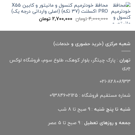
300,000 تومان
199,000 تومان
محافظ خودترمیم کنسول و مانیتور و کابین X55
بود.
است.
PRO اکسلنت (37 تکه) (اصلی وارداتی درجه یک)
قیمت
قیمت
4,000,000
تومان
2,700,000
تومان
اصلی
فعلی
4,000,000 تومان
2,700,000 تومان
بود.
است.
شعبه مرکزی (خرید حضوری و خدمات)
تهران
: پارک چیتگر، بلوار کوهک، طلوع سوم، فروشگاه لوکس
چری
021-82808933
شماره مستقیم فروشگاه : 09384602125
شنبه تا پنج شنبه
: 9 صبح تا 8 شب
جمعه و روزهای تعطیل
: 9 صبح تا 5 عصر