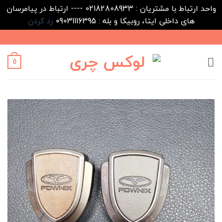
واحد ارتباط با مشتریان : 02182808933 ---- ارتباط در پیامرسان
های داخلی ایتا، روبیکا و بله : 09031116395
رد کردن
Ski
t
conten
0