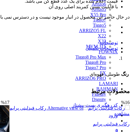
قیمت اعلام شده برای یک عدد قطع کن می باشد.
Arrizo6
با قابلیت بستن کمربند اصلی روی آن
Arrizo5
X55 Pro
در حال حاضر این محصول در انبار موجود نیست و در دسترس نمی با
Tiggo7
Tiggo5
ARRIZO5 FL
X22
X33
توضیحات
MVM 315
توضیحات تکمیلی
FOWNIX
Tiggo8 Pro Max
Tiggo8 Pro
Tiggo7 Pro
FX
رنگ
طوسی, قهوه‌ای
ARRIZO6 PRO
LAMARI
BAHMAN
محصولات مرتبط
Fidelity
Dignity
%17
%16
کد رهگیری پست پیشتاز
مشاهده
ورود
رکاب فیدلیتی پرایم
0