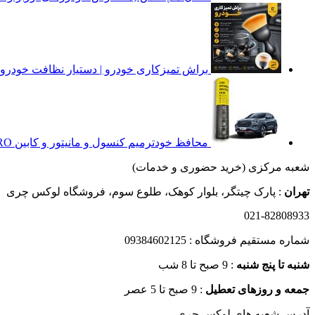
براش تمیزکاری خودرو | دستیار نظافت خودرو
محافظ خودترمیم کنسول و مانیتور و کابین X55 PRO اکسلنت (37 تکه) (اصلی وارداتی درجه یک)
شعبه مرکزی (خرید حضوری و خدمات)
تهران
: پارک چیتگر، بلوار کوهک، طلوع سوم، فروشگاه لوکس چری
021-82808933
شماره مستقیم فروشگاه : 09384602125
شنبه تا پنج شنبه
: 9 صبح تا 8 شب
جمعه و روزهای تعطیل
: 9 صبح تا 5 عصر
آدرس شعبه های لوکس چری