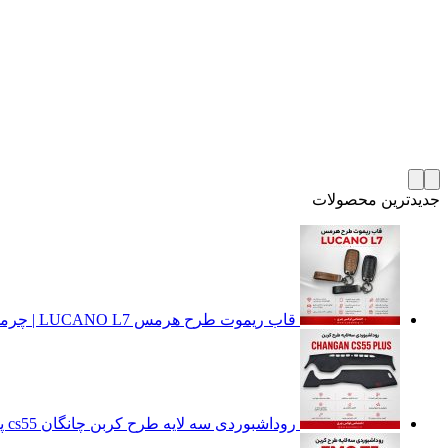
جدیدترین محصولات
قاب ریموت طرح هرمس LUCANO L7 | چرمی، فلزی و لوکس
روداشبوردی سه‌ لایه طرح کربن چانگان cs55 پلاس | کیفیت وارداتی، محافظت حرفه‌ای از داشبورد خودرو