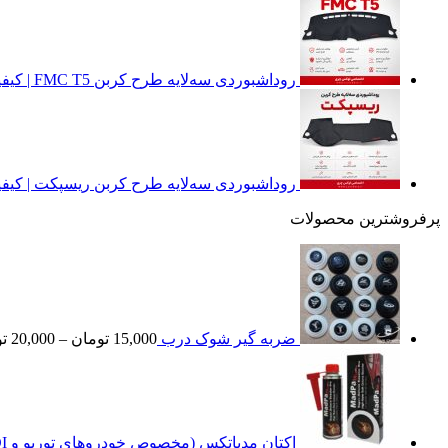
روداشبوردی سه‌لایه طرح کربن FMC T5 | کیفیت وارداتی، محافظت حرفه‌ای از داشبورد خودرو
روداشبوردی سه‌لایه طرح کربن ریسپکت | کیفی
پرفروشترین محصولات
ضربه گیر شوک درب
15,000
تومان
–
20,000
ت
اکتان مدپاتکس (مخصوص خودروهای توربو و GDI)