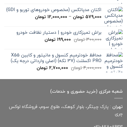
15,000 تومان
اکتان مدپاتکس (مخصوص خودروهای توربو و GDI)
تا
محدوده
579,000
تومان
–
12,000,000
تومان
20,000 تومان
قیمت:
579,000 تومان
براش تمیزکاری خودرو | دستیار نظافت خودرو
تا
قیمت
قیمت
300,000
تومان
199,000
تومان
12,000,000 تومان
اصلی
فعلی
300,000 تومان
199,000 تومان
محافظ خودترمیم کنسول و مانیتور و کابین X55
بود.
است.
PRO اکسلنت (37 تکه) (اصلی وارداتی درجه یک)
قیمت
قیمت
4,000,000
تومان
2,700,000
تومان
اصلی
فعلی
4,000,000 تومان
2,700,000 تومان
بود.
است.
شعبه مرکزی (خرید حضوری و خدمات)
تهران
: پارک چیتگر، بلوار کوهک، طلوع سوم، فروشگاه لوکس
چری
021-82808933