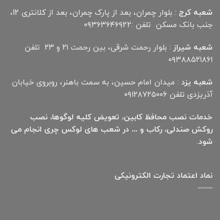
شعبه کرج
: بلوار چمران، بعد از پارک چمران، بعد از کلانتری 12،
جنب بانک مسکن تلفن :۰۹۳۶۳۶۴۶۹22
شعبه شیراز
: بلوار رحمت شرقی، بین رحمت ۲۱ و ۲۳ تلفن
۰۹۳۸۸۵۲۱۸۶۱
شعبه یزد
: میدان امام حسین، به سمت باهنر، روبروی خیابان
آذریزدی تلفن ۰۹۱۲۸۷۲۵۰۰۶
خدمات نصب محافظ کابین، تعویض کلیه لوگوها، نصب
روکش صندلی، رکاب و … در شعب های لوکس چری انجام می
شود.
نماد اعتماد تجارت الكترونیكی