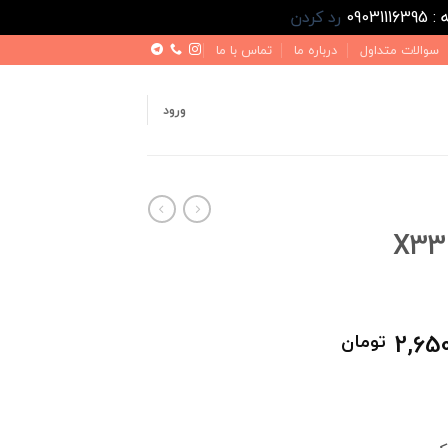
رد کردن
سوالات متداول
درباره ما
تماس با ما
ورود
X33 CR
ت
قیمت
2,650
تومان
فعلی
3,400,000 تومان
2,650,000 تومان
است.