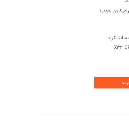
اک
اخ کردن خودرو
رید