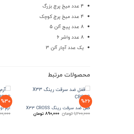
4 عدد میخ پرچ بزرگ
4 عدد میخ پرچ کوچک
8 عدد پیج آلن 5
8 عدد واشر 6
یک عدد آچار آلن 3
محصولات مرتبط
%30
%26
قفل ضد سرقت رینگ X33 CROSS
آرم اورج
قیمت
قیمت
1,200,000
تومان
890,000
تومان
00,000
اصلی
فعلی
1,200,000 تومان
890,000 تومان
بود.
است.