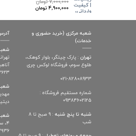
7,000,000
تومان
قیمت
قیمت
4,900,000
تومان
اصلی
فعلی
7,000,000 تومان
4,900,000 تومان
بود.
است.
شعبه مرکزی (خرید حضوری و
آدرس
خدمات)
شعبه
تهران
: پارک چیتگر، بلوار کوهک،
تهران
طلوع سوم، فروشگاه لوکس چری
۲۶۲۳
021-82808933
شعبه
شماره مستقیم فروشگاه :
09384602125
دیتیلر) ت
شنبه تا پنج شنبه
: 9 صبح تا 8
شعبه
شب
۴، 
۲۹۳۶
جمعه و روزهای تعطیل
: 9 صبح تا 5