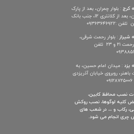
 کرج
: بلوار چمران، بعد از پارک
چمران، بعد از کلانتری 12، جنب بانک
ن :۰۹۳۶۳۶۴۶۹22
 شیراز
: بلوار رحمت شرقی،
بین رحمت ۲۱ و ۲۳ تلفن
۰۹۳۸۸۵۲
 یزد
: میدان امام حسین، به
اهنر، روبروی خیابان آذریزدی
۰۹
ت نصب محافظ کابین،
ض کلیه لوگوها، نصب روکش
ی، رکاب و … در شعب های
 چری انجام می شود.