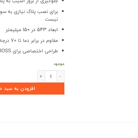
جلوگیری از بروز آسیب به پل
برای نصب پلاک نیازی به سور
نیست
ابعاد 543 در 150 میلیمتر
مقاوم در برابر دما تا 70 درجه سانتیگراد
طراحی اختصاصی برای X33 CROSS
موجود
قاب پلاک X33 CROSS (بسته دو عددی) عدد
افزودن به سبد خ