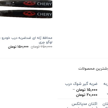
محافظ ژله ای ضد‌ضربه درب خودرو ب
لوگو چری
قیمت
قیمت
250,000
تومان
150,000
تومان
اصلی
فعلی
250,000 تومان
بود.
است.
وشترین محصولات
ضربه گیر شوک درب
15,000
تومان
–
محدوده
20,000
تومان
قیمت:
اکتان مدپاتکس
15,000 تومان