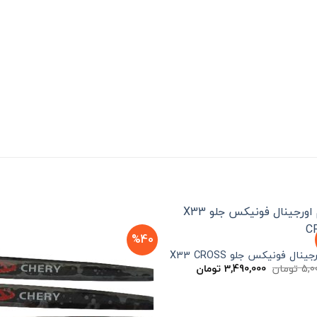
%40
ينال فونیکس جلو X33 CROSS
قیمت
قیمت
5,0
تومان
3,490,000
تومان
اصلی
فعلی
5,000,000 تومان
3,490,000 تومان
بود.
است.