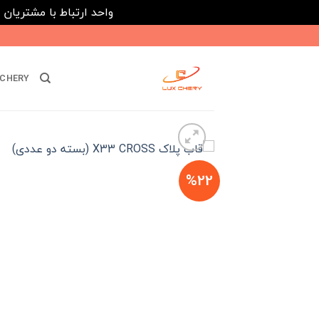
واحد ارتباط با مشتریان : 02182808933 ---- ارتباط در پیامرسان های داخلی ایتا، روبیکا و بله : 116395
Ski
t
conten
CHERY
%22