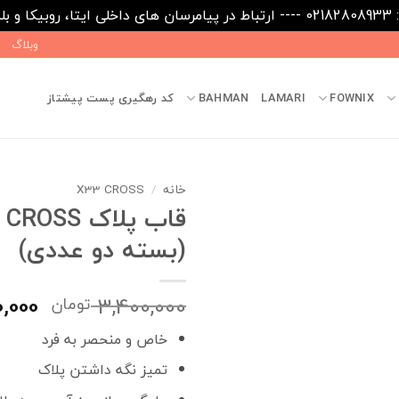
09031
وبلاگ
FOWNIX
LAMARI
BAHMAN
کد رهگیری پست پیشتاز
خانه
/
X33 CROSS
قاب پلاک OSS
(بسته دو عددی)
قیم
,000
3,400,000
تومان
اصلی
خاص و منحصر به فرد
بود.
تمیز نگه داشتن پلاک