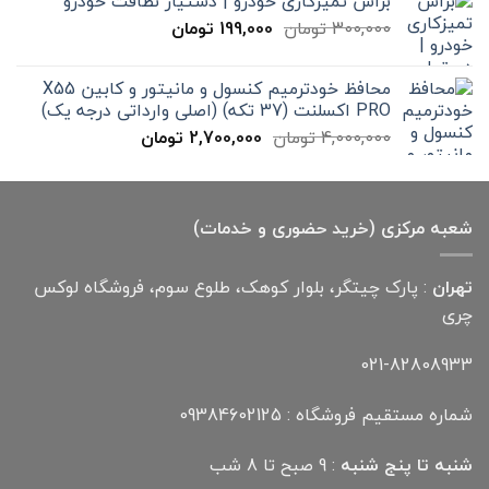
براش تمیزکاری خودرو | دستیار نظافت خودرو
تا
قیمت
قیمت
300,000
تومان
199,000
تومان
12,000,000 تومان
اصلی
فعلی
300,000 تومان
199,000 تومان
محافظ خودترمیم کنسول و مانیتور و کابین X55
بود.
است.
PRO اکسلنت (37 تکه) (اصلی وارداتی درجه یک)
قیمت
قیمت
4,000,000
تومان
2,700,000
تومان
اصلی
فعلی
4,000,000 تومان
2,700,000 تومان
بود.
است.
شعبه مرکزی (خرید حضوری و خدمات)
تهران
: پارک چیتگر، بلوار کوهک، طلوع سوم، فروشگاه لوکس
چری
021-82808933
شماره مستقیم فروشگاه : 09384602125
شنبه تا پنج شنبه
: 9 صبح تا 8 شب