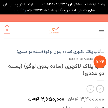
واحد ارتباط با مشتریان : 02182808933 ---- ارتباط در پیامرسان
های داخلی ایتا، روبیکا و بله : 09031116395
رد کردن
Ski
t
conten
0
خانه
/
TIGGO8 CLASSIC
%22
قاب پلاک لاکچری (ساده بدون لوگو) (بسته
دو عددی)
قیمت
قیمت
2,650,000
3,400,000
تومان
تومان
اصلی
فعلی