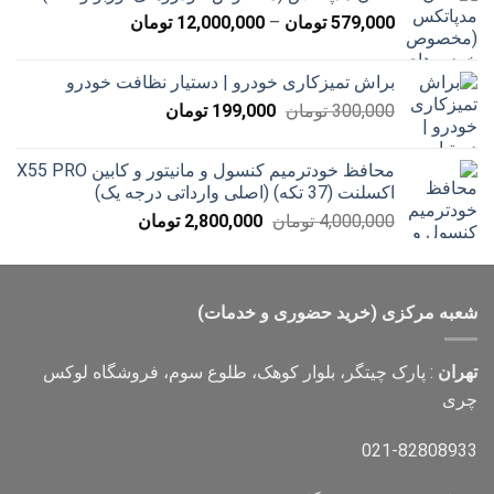
تا
محدوده
579,000
تومان
–
12,000,000
تومان
20,000 تومان
قیمت:
579,000 تومان
براش تمیزکاری خودرو | دستیار نظافت خودرو
تا
قیمت
قیمت
300,000
تومان
199,000
تومان
12,000,000 تومان
اصلی
فعلی
300,000 تومان
199,000 تومان
محافظ خودترمیم کنسول و مانیتور و کابین X55 PRO
بود.
است.
اکسلنت (37 تکه) (اصلی وارداتی درجه یک)
قیمت
قیمت
4,000,000
تومان
2,800,000
تومان
اصلی
فعلی
4,000,000 تومان
2,800,000 تومان
بود.
است.
شعبه مرکزی (خرید حضوری و خدمات)
تهران
: پارک چیتگر، بلوار کوهک، طلوع سوم، فروشگاه لوکس
چری
021-82808933