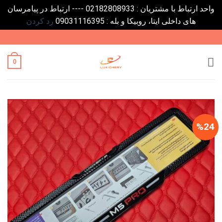
واحد ارتباط با مشتریان : 02182808933 ---- ارتباط در پیامرسان
های داخلی ایتا، روبیکا و بله : 09031116395
رد کردن
Ski
t
conten
0
%24