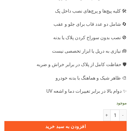
🛠️ کلیه پیچ‌ها و پرچ‌های نصب داخل پک
🔄 شامل دو عدد قاب برای جلو و عقب
🚫 نصب بدون سوراخ کردن پلاک یا بدنه
🧰 نیازی به دریل یا ابزار تخصصی نیست
🛡️ حفاظت کامل از پلاک در برابر خراش و ضربه
🎨 ظاهر شیک و هماهنگ با بدنه خودرو
✨ دوام بالا در برابر تغییرات دما و اشعه UV
موجود
قاب پلاک اختصاصی M5 PRO (آریزو 5 پرو) (بسته دو عددی) عدد
افزودن به سبد خرید