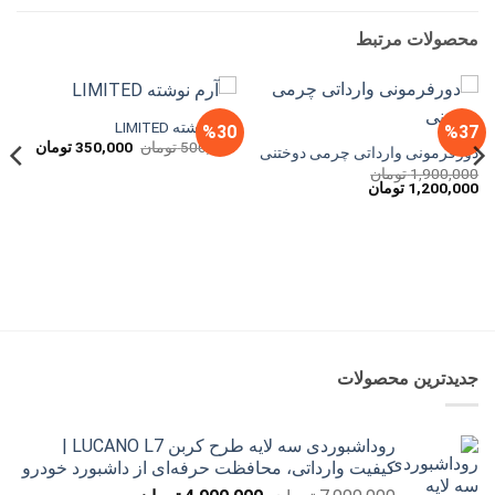
محصولات مرتبط
آرم نوشته LIMITED
%30
%37
قیمت
قیمت
500,000
تومان
350,000
تومان
دورفرمونی وارداتی چرمی دوختنی
اصلی
فعلی
1,900,000
تومان
500,000 تومان
قیمت
قیمت
1,200,000
تومان
بود.
است.
اصلی
فعلی
1,900,000 تومان
1,200,000 تومان
بود.
است.
جدیدترین محصولات
روداشبوردی سه‌ لایه طرح کربن LUCANO L7 |
کیفیت وارداتی، محافظت حرفه‌ای از داشبورد خودرو