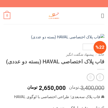
Ski
t
conten
0
%22
خانه
/
پیشنهاد شگفت انگیز
قاب پلاک اختصاصی HAVAL (بسته دو عددی)
قیمت
قیمت
3,400,000
تومان
2,650,000
تومان
اصلی
فعلی
🚘 قاب پلاک سه‌بعدی؛ طراحی اختصاصی با لوگوی HAVAL
3,400,000 تومان
0
بود.
است.
📏 تناسب دقیق با پلاک و بدنه خودرو