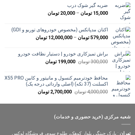
ضربه گیر شوک درب
محدوده
15,000
تومان
–
20,000
تومان
قیمت:
15,000 تومان
اکتان مدپاتکس (مخصوص خودروهای توربو و GDI)
تا
محدوده
579,000
تومان
–
12,000,000
تومان
20,000 تومان
قیمت:
579,000 تومان
براش تمیزکاری خودرو | دستیار نظافت خودرو
تا
قیمت
قیمت
300,000
تومان
199,000
تومان
12,000,000 تومان
اصلی
فعلی
300,000 تومان
199,000 تومان
محافظ خودترمیم کنسول و مانیتور و کابین X55 PRO
بود.
است.
اکسلنت (37 تکه) (اصلی وارداتی درجه یک)
قیمت
قیمت
4,000,000
تومان
2,700,000
تومان
اصلی
فعلی
4,000,000 تومان
2,700,000 تومان
بود.
است.
شعبه مرکزی (خرید حضوری و خدمات)
تهران
: پارک چیتگر، بلوار کوهک، طلوع سوم، فروشگاه لوکس