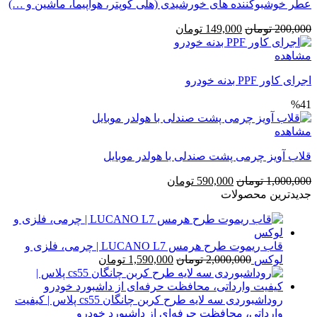
عطر خوشبوکننده های خورشیدی (هلی کوپتر، هواپیما، ماشین و …)
قیمت
قیمت
200,000
تومان
149,000
تومان
اصلی
فعلی
200,000 تومان
149,000 تومان
مشاهده
بود.
است.
اجرای کاور PPF بدنه خودرو
%41
مشاهده
قلاب آویز چرمی پشت صندلی با هولدر موبایل
قیمت
قیمت
1,000,000
تومان
590,000
تومان
اصلی
فعلی
جدیدترین محصولات
1,000,000 تومان
590,000 تومان
بود.
است.
قاب ریموت طرح هرمس LUCANO L7 | چرمی، فلزی و
قیمت
قیمت
لوکس
2,000,000
تومان
1,590,000
تومان
اصلی
فعلی
2,000,000 تومان
1,590,000 تومان
بود.
است.
روداشبوردی سه‌ لایه طرح کربن چانگان cs55 پلاس | کیفیت
وارداتی، محافظت حرفه‌ای از داشبورد خودرو