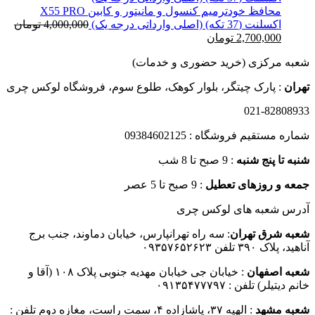
بود.
است.
محافظ خودترمیم کنسول و مانیتور و کابین X55 PRO
اکسلنت (37 تکه) (اصلی وارداتی درجه یک)
4,000,000
تومان
قیمت
قیمت
2,700,000
تومان
اصلی
فعلی
شعبه مرکزی (خرید حضوری و خدمات)
4,000,000 تومان
2,700,000 تومان
بود.
است.
تهران
: پارک چیتگر، بلوار کوهک، طلوع سوم، فروشگاه لوکس چری
021-82808933
شماره مستقیم فروشگاه : 09384602125
شنبه تا پنج شنبه
: 9 صبح تا 8 شب
جمعه و روزهای تعطیل
: 9 صبح تا 5 عصر
آدرس شعبه های لوکس چری
شعبه شرق تهران
: سه راه تهرانپارس، خیابان دماوند، جنب برج
آناهید، پلاک ۳۹۰ تلفن ۰۹۳۵۷۶۵۲۶۲۳
شعبه اصفهان
: خیابان جی خیابان مهدیه جنوبی پلاک ۱۰۸ (آقا و
خانم دیتیلر) تلفن : ۰۹۱۳۵۴۷۷۷۹۷
شعبه مشهد
: الهیه ۳۷، پاشازاده ۴، سمت راست، مغازه دوم تلفن :