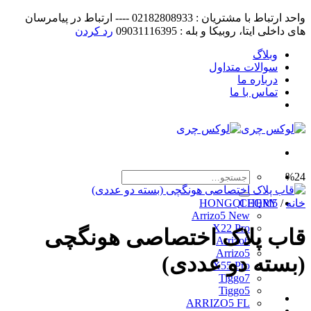
واحد ارتباط با مشتریان : 02182808933 ---- ارتباط در پیامرسان
های داخلی ایتا، روبیکا و بله : 09031116395
رد کردن
Skip
وبلاگ
to
سوالات متداول
content
درباره ما
تماس با ما
جستجو
%24
برای:
خانه
/
CHERY
HONGQI EQM5
Arrizo5 New
X22 Pro
قاب پلاک اختصاصی هونگچی
Arrizo6
Arrizo5
(بسته دو عددی)
X55 Pro
Tiggo7
Tiggo5
ARRIZO5 FL