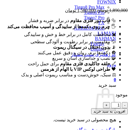
FOWNIX
Tiggo8 Pro Max
قیمت
قیمت
1,890,000
تومان
1,580,000
تومان
Tiggo8 Pro
اصلی
فعلی
Tiggo7 Pro
🔩
قاب دور فلزی مقاوم
در برابر ضربه و فشار
1,890,000 تومان
1,580,000 تومان
FX
🖐️
بود.
است.
چرم روی دکمه‌ها از ساییدگی و آسیب محافظت می‌کند
ARRIZO6 PRO
LAMARI
✖️ محافظت کامل در برابر خط و خش و ساییدگی
BAHMAN
💦 مقاومت در برابر رطوبت و آلودگی سطحی
Fidelity
📡
بدون اختلال در سیگنال ریموت
Dignity
🔘 دکمه‌ها نرم، روان و دقیق عمل می‌کنند
کد رهگیری پست پیشتاز
🧩 نصب و جداسازی آسان و سریع
🔗
حلقه جاکلیدی فلزی مقاوم
برای حمل راحت
ورود
🖤
طراحی لوکس VIP با الهام از هرمس
⚖️ سبک، خوش‌دست و مناسب ریموت اصلی و یدک
0
سبد خرید
موجود
قاب
ریموت
افزودن به سبد خرید
VIP
هیچ محصولی در سبد خرید نیست.
طرح
هرمس
بازگشت به فروشگاه