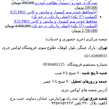
579,000 تومان
تمیزکاری خودرو | دستیار نظافت خودرو
300,000
تومان
قیمت
قیمت
تا
199,000
تومان
اصلی
فعلی
12,000,000 تومان
300,000 تومان
199,000 تومان
بود.
است.
محافظ خودترمیم کنسول و مانیتور و کابین X55 PRO
اکسلنت (37 تکه) (اصلی وارداتی درجه یک)
4,000,000
تومان
قیمت
قیمت
2,700,000
تومان
اصلی
فعلی
شعبه مرکزی (خرید حضوری و خدمات)
4,000,000 تومان
2,700,000 تومان
بود.
است.
تهران
: پارک چیتگر، بلوار کوهک، طلوع سوم، فروشگاه لوکس چری
021-82808933
شماره مستقیم فروشگاه : 09384602125
شنبه تا پنج شنبه
: 9 صبح تا 8 شب
جمعه و روزهای تعطیل
: 9 صبح تا 5 عصر
آدرس شعبه های لوکس چری
شعبه شرق تهران
: سه راه تهرانپارس، خیابان دماوند، جنب برج
آناهید، پلاک ۳۹۰ تلفن ۰۹۳۵۷۶۵۲۶۲۳