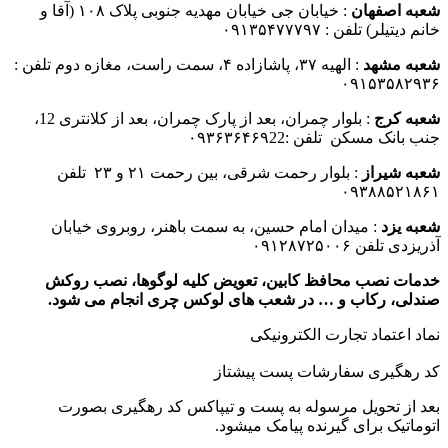
شعبه اصفهان
: خیابان جی خیابان مهدیه جنوبی پلاک ۱۰۸ (آقا و
خانم دیتیلر) تلفن : ۰۹۱۳۵۴۷۷۷۹۷
شعبه مشهد
: الهیه ۳۷، پاشازاده ۴، سمت راست، مغازه دوم تلفن :
۰۹۱۵۳۵۸۲۹۳۶
شعبه کرج
: بلوار چمران، بعد از پارک چمران، بعد از کلانتری 12،
جنب بانک مسکن تلفن :۰۹۳۶۳۶۴۶۹22
شعبه شیراز
: بلوار رحمت شرقی، بین رحمت ۲۱ و ۲۳ تلفن
۰۹۳۸۸۵۲۱۸۶۱
شعبه یزد
: میدان امام حسین، به سمت باهنر، روبروی خیابان
آذریزدی تلفن ۰۹۱۲۸۷۲۵۰۰۶
خدمات نصب محافظ کابین، تعویض کلیه لوگوها، نصب روکش
صندلی، رکاب و … در شعب های لوکس چری انجام می شود.
نماد اعتماد تجارت الكترونیكی
کد رهگیری سفارشات پست پیشتاز
بعد از تحویل مرسوله به پست و تیپاکس کد رهگیری بصورت
اتوماتیک برای گیرنده پیامک میشود.