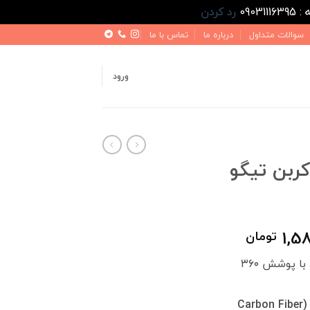
رد کردن
سوالات متداول
درباره ما
تماس با ما
ورود
ربن تیگو
قیمت
1,5
تومان
فعلی
با پوشش ۳۶۰
1,890,000 تومان
1,580,000 تومان
است.
طراحی اسپرت طرح کربن (Carbon Fiber