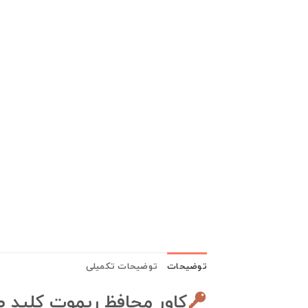
توضیحات
توضیحات تکمیلی
کاور محافظ ریموت کلید ط