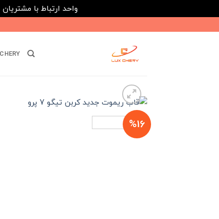
واحد ارتباط با مشتریان : 02182808933 ---- ارتباط در پیامرسان های داخلی ایتا، روبیکا و بله : 116395
Ski
t
conten
CHERY
%16