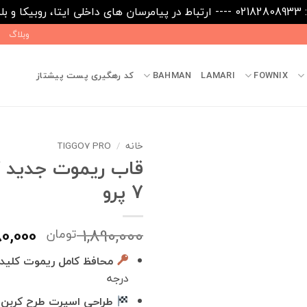
09031
وبلاگ
FOWNIX
LAMARI
BAHMAN
کد رهگیری پست پیشتاز
خانه
/
TIGGO7 PRO
قاب ریموت جدید ک
7 پرو
قیمت
80,000
1,890,000
تومان
اصلی
محافظ کامل ریموت کلید
درجه
بود.