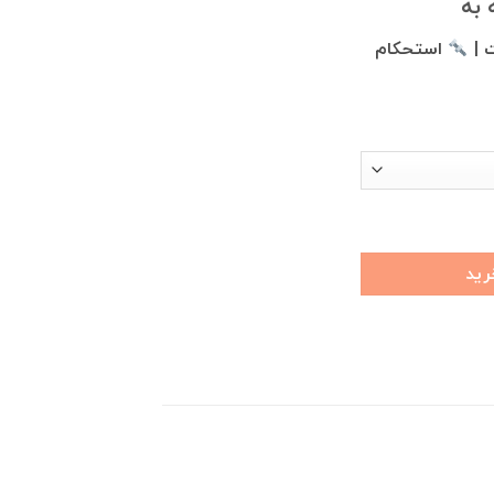
 به
 |
استحکام
رید