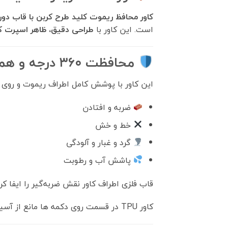
کاور محافظ ریموت کلید طرح کربن با قاب دور
است. این کاور با
طراحی دقیق، ظاهر اسپرت ک
محافظت ۳۶۰ درجه و همه‌جانبه
این کاور با پوشش کامل اطراف ریموت و روی ری
ضربه و افتادن
خط و خش
گرد و غبار و آلودگی
پاشش آب و رطوبت
قاب فلزی اطراف کاور نقش ضربه‌گیر را ایفا ک
کاور TPU در قسمت روی دکمه ها مانع از آسیب به کلیدها شده و برخلاف سایر مدلها در آنتن دهی ریموت اختلال ایجاد نمی کند.