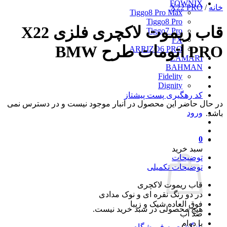
FOWNIX
خانه
/
X22 PRO
Tiggo8 Pro Max
Tiggo8 Pro
قاب ریموت لاکچری فلزی X22
Tiggo7 Pro
FX
PRO اتومات طرح BMW
ARRIZO6 PRO
LAMARI
BAHMAN
Fidelity
Dignity
کد رهگیری پست پیشتاز
در حال حاضر این محصول در انبار موجود نیست و در دسترس نمی
ورود
باشد.
0
سبد خرید
توضیحات
توضیحات تکمیلی
قاب ریموت لاکچری
در دو رنگ نقره ای و نوک مدادی
فوق العاده شیک و زیبا
هیچ محصولی در سبد خرید نیست.
ضد آب
با دوام
بازگشت به فروشگاه