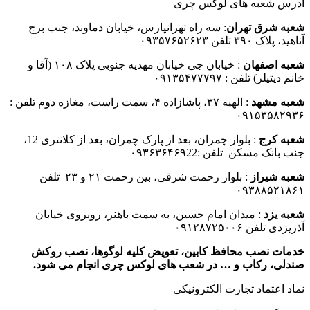
آدرس شعبه های لوکس چری
شعبه شرق تهران
: سه راه تهرانپارس، خیابان دماوند، جنب برج
آناهید، پلاک ۳۹۰ تلفن ۰۹۳۵۷۶۵۲۶۲۳
شعبه اصفهان
: خیابان جی خیابان مهدیه جنوبی پلاک ۱۰۸ (آقا و
خانم دیتیلر) تلفن : ۰۹۱۳۵۴۷۷۷۹۷
شعبه مشهد
: الهیه ۳۷، پاشازاده ۴، سمت راست، مغازه دوم تلفن :
۰۹۱۵۳۵۸۲۹۳۶
شعبه کرج
: بلوار چمران، بعد از پارک چمران، بعد از کلانتری 12،
جنب بانک مسکن تلفن :۰۹۳۶۳۶۴۶۹22
شعبه شیراز
: بلوار رحمت شرقی، بین رحمت ۲۱ و ۲۳ تلفن
۰۹۳۸۸۵۲۱۸۶۱
شعبه یزد
: میدان امام حسین، به سمت باهنر، روبروی خیابان
آذریزدی تلفن ۰۹۱۲۸۷۲۵۰۰۶
خدمات نصب محافظ کابین، تعویض کلیه لوگوها، نصب روکش
صندلی، رکاب و … در شعب های لوکس چری انجام می شود.
نماد اعتماد تجارت الكترونیكی