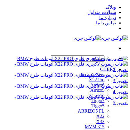
Skip
وبلاگ
to
سوالات متداول
content
درباره ما
تماس با ما
جستجو
برای:
CHERY
Arrizo5 New
X22 Pro
Arrizo6
Arrizo5
X55 Pro
Tiggo7
Tiggo5
ARRIZO5 FL
X22
X33
MVM 315