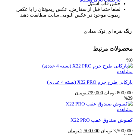
جنس قاب استیل
لطفا حتما قبل از سفارش، عکس ریموتتان را با عکس
ریموت موجود در عکس آلبومی سایت مطابقت دهید
رنگ
نقره ای, نوک مدادی
محصولات مرتبط
%0
مشاهده
پارکابی طرح چرم X22 PRO (بسته 4 عددی)
قیمت
قیمت
800,000
تومان
799,000
تومان
%29
اصلی
فعلی
800,000 تومان
799,000 تومان
مشاهده
بود.
است.
کفپوش صندوق عقب X22 PRO
قیمت
قیمت
3,500,000
تومان
2,500,000
تومان