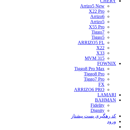
CHERY
Arrizo5 New
X22 Pro
Arrizo6
Arrizo5
X55 Pro
Tiggo7
Tiggo5
ARRIZO5 FL
X22
X33
MVM 315
FOWNIX
Tiggo8 Pro Max
Tiggo8 Pro
Tiggo7 Pro
FX
ARRIZO6 PRO
LAMARI
BAHMAN
Fidelity
Dignity
کد رهگیری پست پیشتاز
ورود