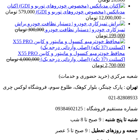
قیمت:
اکتان
15,000 تومان
مدپاتکس (مخصوص خودروهای توربو و GDI)
579,000
تومان
تا
محدوده
–
12,000,000
تومان
20,000 تومان
قیمت:
براش
579,000 تومان
تمیزکاری خودرو | دستیار نظافت خودرو
300,000
تومان
قیمت
قیمت
تا
199,000
تومان
اصلی
فعلی
12,000,000 تومان
300,000 تومان
199,000 تومان
بود.
است.
محافظ خودترمیم کنسول و مانیتور و کابین X55 PRO
اکسلنت (37 تکه) (اصلی وارداتی درجه یک)
4,000,000
تومان
قیمت
قیمت
2,700,000
تومان
اصلی
فعلی
شعبه مرکزی (خرید حضوری و خدمات)
4,000,000 تومان
2,700,000 تومان
بود.
است.
تهران
: پارک چیتگر، بلوار کوهک، طلوع سوم، فروشگاه لوکس چری
021-82808933
شماره مستقیم فروشگاه : 09384602125
شنبه تا پنج شنبه
: 9 صبح تا 8 شب
جمعه و روزهای تعطیل
: 9 صبح تا 5 عصر