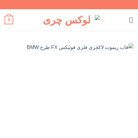
Ski
t
conten
0