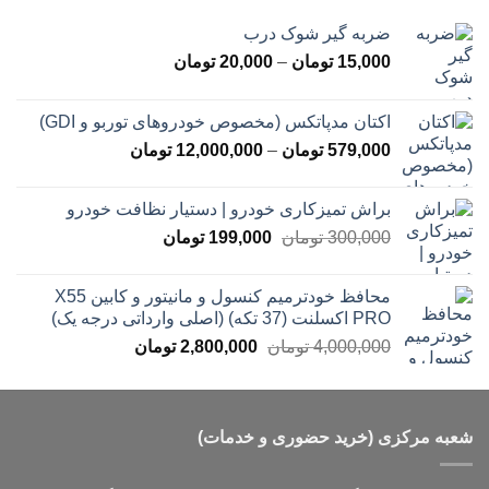
ضربه گیر شوک درب
محدوده
15,000
تومان
–
20,000
تومان
قیمت:
15,000 تومان
اکتان مدپاتکس (مخصوص خودروهای توربو و GDI)
تا
محدوده
579,000
تومان
–
12,000,000
تومان
20,000 تومان
قیمت:
579,000 تومان
براش تمیزکاری خودرو | دستیار نظافت خودرو
تا
قیمت
قیمت
300,000
تومان
199,000
تومان
12,000,000 تومان
اصلی
فعلی
300,000 تومان
199,000 تومان
محافظ خودترمیم کنسول و مانیتور و کابین X55
بود.
است.
PRO اکسلنت (37 تکه) (اصلی وارداتی درجه یک)
قیمت
قیمت
4,000,000
تومان
2,800,000
تومان
اصلی
فعلی
4,000,000 تومان
2,800,000 تومان
بود.
است.
شعبه مرکزی (خرید حضوری و خدمات)