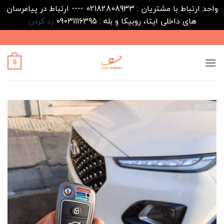
واحد ارتباط با مشتریان : 02182808933 ---- ارتباط در پیامرسان
های داخلی ایتا، روبیکا و بله : 09031116395
رد کردن
Ski
t
conten
0