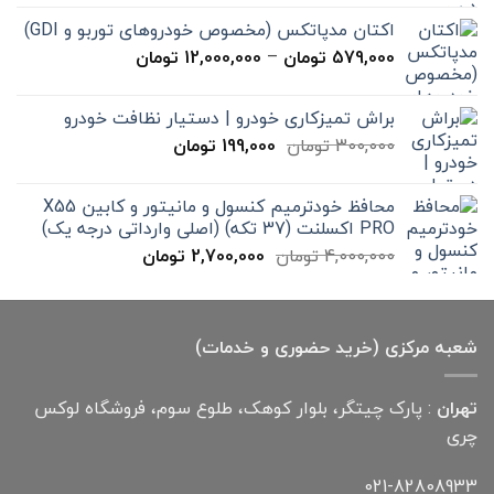
15,000 تومان
اکتان مدپاتکس (مخصوص خودروهای توربو و GDI)
تا
محدوده
579,000
تومان
–
12,000,000
تومان
20,000 تومان
قیمت:
579,000 تومان
براش تمیزکاری خودرو | دستیار نظافت خودرو
تا
قیمت
قیمت
300,000
تومان
199,000
تومان
12,000,000 تومان
اصلی
فعلی
300,000 تومان
199,000 تومان
محافظ خودترمیم کنسول و مانیتور و کابین X55
بود.
است.
PRO اکسلنت (37 تکه) (اصلی وارداتی درجه یک)
قیمت
قیمت
4,000,000
تومان
2,700,000
تومان
اصلی
فعلی
4,000,000 تومان
2,700,000 تومان
بود.
است.
شعبه مرکزی (خرید حضوری و خدمات)
تهران
: پارک چیتگر، بلوار کوهک، طلوع سوم، فروشگاه لوکس
چری
021-82808933