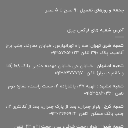
جمعه و روزهای تعطیل
: 9 صبح تا 5 عصر
آدرس شعبه های لوکس چری
شعبه شرق تهران
: سه راه تهرانپارس، خیابان دماوند، جنب برج
آناهید، پلاک ۳۹۰ تلفن ۰۹۳۵۷۶۵۲۶۲۳
شعبه اصفهان
: خیابان جی خیابان مهدیه جنوبی پلاک ۱۰۸ (آقا
و خانم دیتیلر) تلفن : ۰۹۱۳۵۴۷۷۷۹۷
شعبه مشهد
: الهیه ۳۷، پاشازاده ۴، سمت راست، مغازه دوم
تلفن : ۰۹۱۵۳۵۸۲۹۳۶
شعبه کرج
: بلوار چمران، بعد از پارک چمران، بعد از کلانتری 12،
جنب بانک مسکن تلفن :۰۹۳۶۳۶۴۶۹22
شعبه شیراز
: بلوار رحمت شرقی، بین رحمت ۲۱ و ۲۳ تلفن