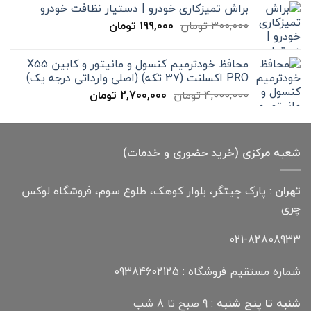
براش تمیزکاری خودرو | دستیار نظافت خودرو
تا
قیمت
قیمت
300,000
تومان
199,000
تومان
12,000,000 تومان
اصلی
فعلی
300,000 تومان
199,000 تومان
محافظ خودترمیم کنسول و مانیتور و کابین X55
بود.
است.
PRO اکسلنت (37 تکه) (اصلی وارداتی درجه یک)
قیمت
قیمت
4,000,000
تومان
2,700,000
تومان
اصلی
فعلی
4,000,000 تومان
2,700,000 تومان
بود.
است.
شعبه مرکزی (خرید حضوری و خدمات)
تهران
: پارک چیتگر، بلوار کوهک، طلوع سوم، فروشگاه لوکس
چری
021-82808933
شماره مستقیم فروشگاه : 09384602125
شنبه تا پنج شنبه
: 9 صبح تا 8 شب