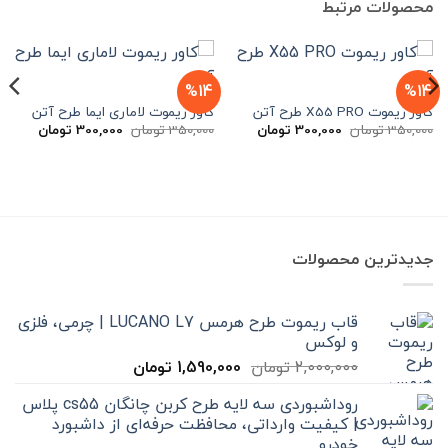
محصولات مرتبط
%14
%14
کاور ریموت X55 PRO طرح آتن
کاور ریموت لاماری ایما طرح آتن
قیمت
قیمت
قیمت
قیمت
350,000
تومان
300,000
تومان
350,000
تومان
300,000
تومان
اصلی
فعلی
اصلی
فعلی
350,000 تومان
300,000 تومان
350,000 تومان
بود.
است.
بود.
است.
جدیدترین محصولات
قاب ریموت طرح هرمس LUCANO L7 | چرمی، فلزی
و لوکس
قیمت
قیمت
2,000,000
تومان
1,590,000
تومان
اصلی
فعلی
روداشبوردی سه‌ لایه طرح کربن چانگان cs55 پلاس
2,000,000 تومان
1,590,000 تومان
| کیفیت وارداتی، محافظت حرفه‌ای از داشبورد
بود.
است.
خودرو