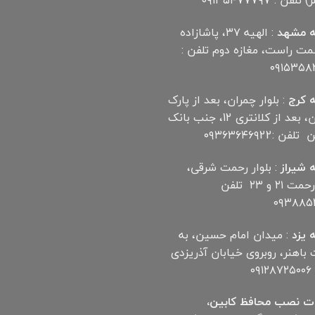
لفن : ۰۹۱۳۵۴۷۷۷۹۷
 مشهد
: الهیه ۳۷، پاشازاده
سمت راست، مغازه دوم تلفن :
۰۹۱۵۳۵۸
 کرج
: بلوار چمران، بعد از پارک
چمران، بعد از کلانتری 12، جنب بانک
ن :۰۹۳۶۳۶۴۶۹22
 شیراز
: بلوار رحمت شرقی،
بین رحمت ۲۱ و ۲۳ تلفن
۰۹۳۸۸۵۲
 یزد
: میدان امام حسین، به
اهنر، روبروی خیابان آذریزدی
۰۹
ت نصب محافظ کابین،