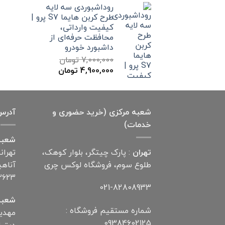
روداشبوردی سه‌ لایه
7,000,000 تومان
4,900,000 تومان
طرح کربن هایما S7 پرو |
بود.
است.
کیفیت وارداتی،
محافظت حرفه‌ای از
داشبورد خودرو
7,000,000
تومان
قیمت
قیمت
4,900,000
تومان
اصلی
فعلی
7,000,000 تومان
4,900,000 تومان
بود.
است.
شعبه مرکزی (خرید حضوری و
آدرس
خدمات)
شعبه
تهران
: پارک چیتگر، بلوار کوهک،
تهران
طلوع سوم، فروشگاه لوکس چری
۲۶۲۳
021-82808933
شعبه
شماره مستقیم فروشگاه :
09384602125