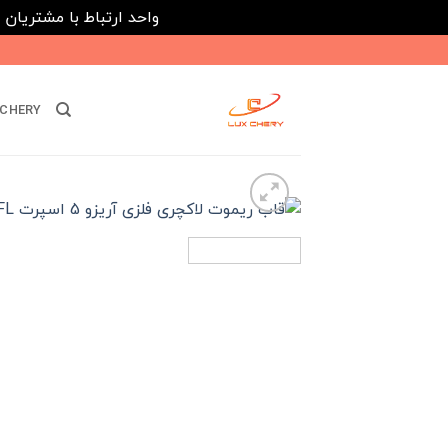
واحد ارتباط با مشتریان : 02182808933 ---- ارتباط در پیامرسان های داخلی ایتا، روبیکا و بله : 116395
Ski
t
conten
CHERY