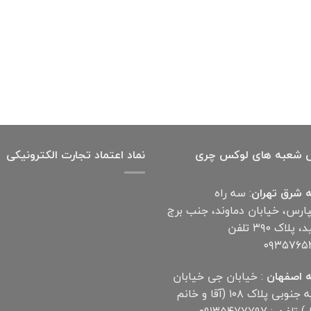
بود.
است.
 شعبه های لوکس چری
نماد اعتماد تجارت الكترونیكی
 شرق تهران
: سه راه
پارس، خیابان دماوند، جنب برج
آناهید، پلاک ۳۹۰ تلفن
۰۹۳۵۷۶۵
 اصفهان
: خیابان جی خیابان
مهدیه جنوبی پلاک ۱۰۸ (آقا و خانم