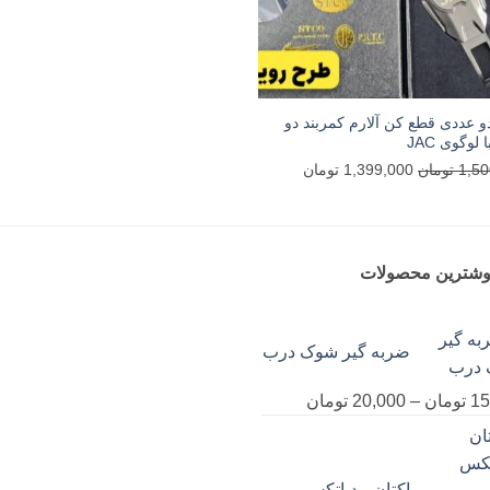
و عددی قطع کن آلارم کمربند دو
 لوگوی JAC
قیمت
قیمت
1,50
تومان
1,399,000
تومان
اصلی
فعلی
1,500,000 تومان
1,399,000 تومان
بود.
است.
وشترین محصولات
ضربه گیر شوک درب
محدوده
15
تومان
–
20,000
تومان
قیمت:
15,000 تومان
تا
اکتان مدپاتکس