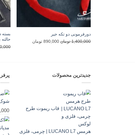
بسته د
دورفرمونی دو تکه جیر
حالته با
قیمت
قیمت
1,400,000
تومان
890,000
تومان
0,000
اصلی
فعلی
1,400,000 تومان
890,000 تومان
بود.
است.
جدیدترین محصولات
پرفر
قاب ریموت طرح
,000
هرمس LUCANO L7 | چرمی، فلزی