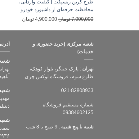
طرح کربن ریسپکت | کیفیت وارداتی،
محافظت حرفه‌ای از داشبورد خودرو
قیمت
قیمت
7,000,000
تومان
4,900,000
تومان
اصلی
فعلی
7,000,000 تومان
0
بود.
است.
شعبه مرکزی (خرید حضوری و
آدرس
خدمات)
شعبه
تهران
: پارک چیتگر، بلوار کوهک،
تهران
طلوع سوم، فروشگاه لوکس چری
آناهید، پلاک ۰
021-82808933
شعبه
شماره مستقیم فروشگاه :
دیتیلر) تل
09384602125
شعبه
شنبه تا پنج شنبه
: 9 صبح تا 8 شب
سمت ر
۲۹۳۶