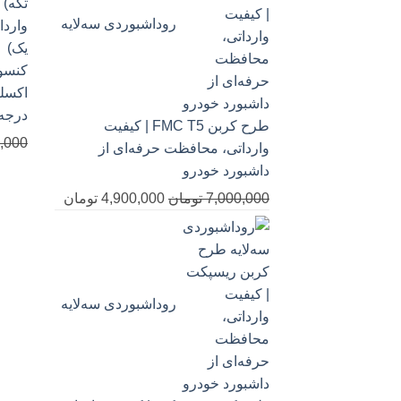
روداشبوردی سه‌لایه
درجه 
طرح کربن FMC T5 | کیفیت
,000
وارداتی، محافظت حرفه‌ای از
داشبورد خودرو
قیمت
قیمت
7,000,000
تومان
4,900,000
تومان
اصلی
فعلی
7,000,000 تومان
0
بود.
است.
روداشبوردی سه‌لایه