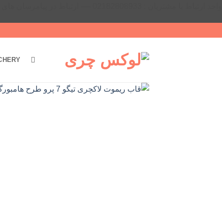
واحد ارتباط با مشتریان : 02182808933 ---- ارتباط در پیامرسان های داخلی ایتا، روبیکا و بله : 09031116395
Ski
t
conten
CHERY