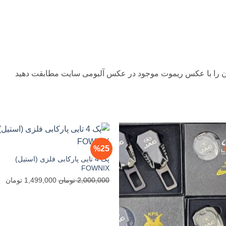
ن را با عکس ریموت موجود در عکس آلبومی سایت مطابقت دهید
%25
پک 4 تایی پارکابی فلزی (استیل)
FOWNIX
قیمت
قی
2,000,000
تومان
1,499,000
تومان
اصلی
فع
2,000,000 تومان
بود.
اس