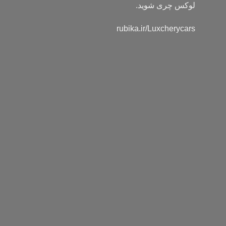
لوکس چری شوید.
rubika.ir/Luxcherycars