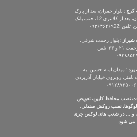
 کرج
: بلوار چمران، بعد از پارک
چمران، بعد از کلانتری 12، جنب بانک
ن :۰۹۳۶۳۶۴۶۹22
 شیراز
: بلوار رحمت شرقی،
بین رحمت ۲۱ و ۲۳ تلفن
۰۹۳۸۸۵۲
یزد
: میدان امام حسین، به
اهنر، روبروی خیابان آذریزدی
ت نصب محافظ کابین، تعویض
 لوگوها، نصب روکش صندلی،
 و … در شعب های لوکس چری
 می شود.