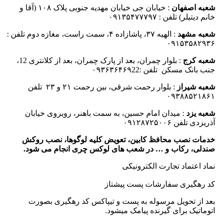
شعبه اصفهان
: خیابان جی خیابان مهدیه جنوبی پلاک ۱۰۸ (آقا و
خانم دیتیلر) تلفن : ۰۹۱۳۵۴۷۷۷۹۷
شعبه مشهد
: الهیه ۳۷، پاشازاده ۴، سمت راست، مغازه دوم تلفن :
۰۹۱۵۳۵۸۲۹۳۶
شعبه کرج
: بلوار چمران، بعد از پارک چمران، بعد از کلانتری 12،
جنب بانک مسکن تلفن :۰۹۳۶۳۶۴۶۹22
شعبه شیراز
: بلوار رحمت شرقی، بین رحمت ۲۱ و ۲۳ تلفن
۰۹۳۸۸۵۲۱۸۶۱
شعبه یزد
: میدان امام حسین، به سمت باهنر، روبروی خیابان
آذریزدی تلفن ۰۹۱۲۸۷۲۵۰۰۶
خدمات نصب محافظ کابین، تعویض کلیه لوگوها، نصب روکش
صندلی، رکاب و … در شعب های لوکس چری انجام می شود.
نماد اعتماد تجارت الكترونیكی
کد رهگیری سفارشات پست پیشتاز
بعد از تحویل مرسوله به پست و تیپاکس کد رهگیری بصورت
اتوماتیک برای گیرنده پیامک میشود.