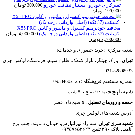
579,000 تومان
تمیزکاری خودرو | دستیار نظافت خودرو
300,000
تومان
قیمت
قیمت
تا
199,000
تومان
اصلی
فعلی
12,000,000 تومان
300,000 تومان
199,000 تومان
بود.
است.
محافظ خودترمیم کنسول و مانیتور و کابین X55 PRO
اکسلنت (37 تکه) (اصلی وارداتی درجه یک)
4,000,000
تومان
قیمت
قیمت
2,700,000
تومان
اصلی
فعلی
شعبه مرکزی (خرید حضوری و خدمات)
4,000,000 تومان
2,700,000 تومان
بود.
است.
تهران
: پارک چیتگر، بلوار کوهک، طلوع سوم، فروشگاه لوکس چری
021-82808933
شماره مستقیم فروشگاه : 09384602125
شنبه تا پنج شنبه
: 9 صبح تا 8 شب
جمعه و روزهای تعطیل
: 9 صبح تا 5 عصر
آدرس شعبه های لوکس چری
شعبه شرق تهران
: سه راه تهرانپارس، خیابان دماوند، جنب برج
آناهید، پلاک ۳۹۰ تلفن ۰۹۳۵۷۶۵۲۶۲۳