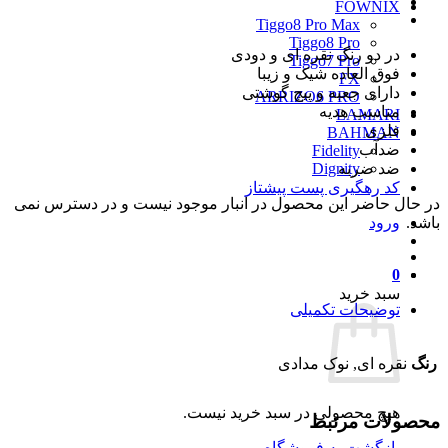
FOWNIX
Tiggo8 Pro Max
Tiggo8 Pro
در دو رنگ نقره ای و دودی
Tiggo7 Pro
فوق العاده شیک و زیبا
FX
دارای جعبه و پیچ گوشتی
ARRIZO6 PRO
مناسب هدیه
LAMARI
فلزی
BAHMAN
ضدآب
Fidelity
ضد ضربه
Dignity
کد رهگیری پست پیشتاز
در حال حاضر این محصول در انبار موجود نیست و در دسترس نمی
باشد.
ورود
0
سبد خرید
توضیحات تکمیلی
رنگ
نقره ای, نوک مدادی
هیچ محصولی در سبد خرید نیست.
محصولات مرتبط
بازگشت به فروشگاه