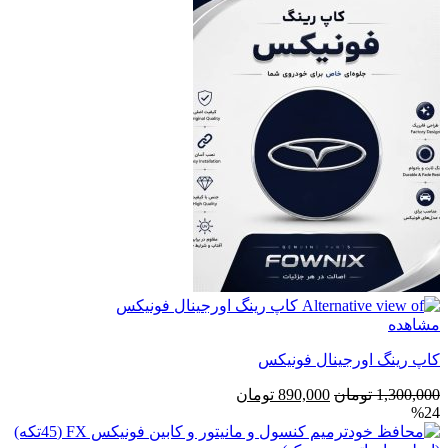
350,000 تومان
300,000 تومان
بود.
است.
مشاهده
کاپ رینگ اورجينال فونیکس
قیمت
قیمت
1,300,000
تومان
890,000
تومان
%24
اصلی
فعلی
1,300,000 تومان
890,000 تومان