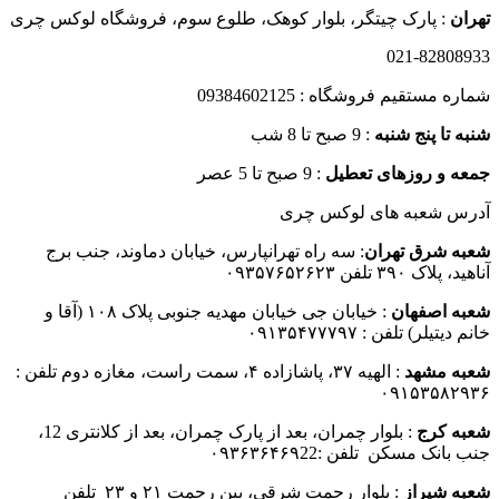
بود.
است.
تهران
: پارک چیتگر، بلوار کوهک، طلوع سوم، فروشگاه لوکس چری
021-82808933
شماره مستقیم فروشگاه : 09384602125
شنبه تا پنج شنبه
: 9 صبح تا 8 شب
جمعه و روزهای تعطیل
: 9 صبح تا 5 عصر
آدرس شعبه های لوکس چری
شعبه شرق تهران
: سه راه تهرانپارس، خیابان دماوند، جنب برج
آناهید، پلاک ۳۹۰ تلفن ۰۹۳۵۷۶۵۲۶۲۳
شعبه اصفهان
: خیابان جی خیابان مهدیه جنوبی پلاک ۱۰۸ (آقا و
خانم دیتیلر) تلفن : ۰۹۱۳۵۴۷۷۷۹۷
شعبه مشهد
: الهیه ۳۷، پاشازاده ۴، سمت راست، مغازه دوم تلفن :
۰۹۱۵۳۵۸۲۹۳۶
شعبه کرج
: بلوار چمران، بعد از پارک چمران، بعد از کلانتری 12،
جنب بانک مسکن تلفن :۰۹۳۶۳۶۴۶۹22
شعبه شیراز
: بلوار رحمت شرقی، بین رحمت ۲۱ و ۲۳ تلفن