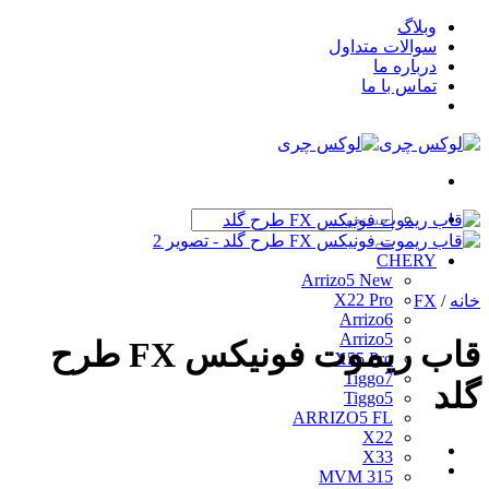
Skip
وبلاگ
to
سوالات متداول
content
درباره ما
تماس با ما
جستجو
برای:
CHERY
Arrizo5 New
X22 Pro
خانه
/
FX
Arrizo6
Arrizo5
قاب ریموت فونیکس FX طرح
X55 Pro
Tiggo7
گلد
Tiggo5
ARRIZO5 FL
X22
X33
MVM 315