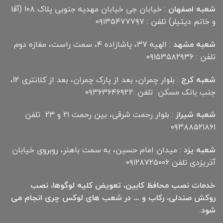
شعبه اصفهان
: خیابان جی خیابان مهدیه جنوبی پلاک ۱۰۸ (آقا
و خانم دیتیلر) تلفن : ۰۹۱۳۵۴۷۷۷۹۷
شعبه مشهد
: الهیه ۳۷، پاشازاده ۴، سمت راست، مغازه دوم
تلفن : ۰۹۱۵۳۵۸۲۹۳۶
شعبه کرج
: بلوار چمران، بعد از پارک چمران، بعد از کلانتری 12،
جنب بانک مسکن تلفن :۰۹۳۶۳۶۴۶۹22
شعبه شیراز
: بلوار رحمت شرقی، بین رحمت ۲۱ و ۲۳ تلفن
۰۹۳۸۸۵۲۱۸۶۱
شعبه یزد
: میدان امام حسین، به سمت باهنر، روبروی خیابان
آذریزدی تلفن ۰۹۱۲۸۷۲۵۰۰۶
خدمات نصب محافظ کابین، تعویض کلیه لوگوها، نصب
روکش صندلی، رکاب و … در شعب های لوکس چری انجام می
شود.