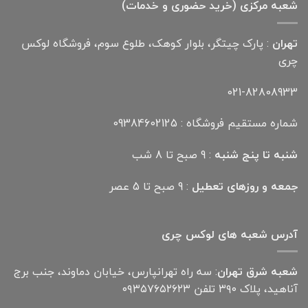
شعبه مرکزی (خرید حضوری و خدمات)
تهران
: پارک چیتگر، بلوار کوهک، طلوع سوم، فروشگاه لوکس
چری
021-82808933
شماره مستقیم فروشگاه : 09384602125
شنبه تا پنج شنبه
: 9 صبح تا 8 شب
جمعه و روزهای تعطیل
: 9 صبح تا 5 عصر
آدرس شعبه های لوکس چری
شعبه شرق تهران
: سه راه تهرانپارس، خیابان دماوند، جنب برج
آناهید، پلاک ۳۹۰ تلفن ۰۹۳۵۷۶۵۲۶۲۳