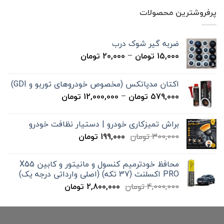
7,000,000 تومان
4,900,000 تومان
پرفروشترین محصولات
بود.
است.
ضربه گیر شوک درب
محدوده
15,000
تومان
–
20,000
تومان
قیمت:
15,000 تومان
اکتان مدپاتکس (مخصوص خودروهای توربو و GDI)
تا
محدوده
579,000
تومان
–
12,000,000
تومان
20,000 تومان
قیمت:
579,000 تومان
براش تمیزکاری خودرو | دستیار نظافت خودرو
تا
قیمت
قیمت
300,000
تومان
199,000
تومان
12,000,000 تومان
اصلی
فعلی
300,000 تومان
199,000 تومان
محافظ خودترمیم کنسول و مانیتور و کابین X55
بود.
است.
PRO اکسلنت (37 تکه) (اصلی وارداتی درجه یک)
قیمت
قیمت
4,000,000
تومان
2,800,000
تومان
اصلی
فعلی
4,000,000 تومان
2,800,000 تومان
بود.
است.