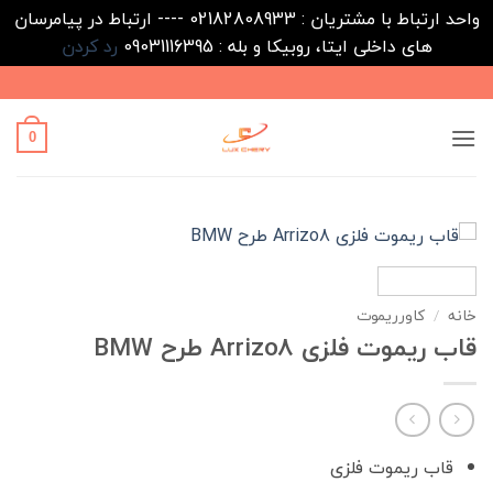
واحد ارتباط با مشتریان : 02182808933 ---- ارتباط در پیامرسان
های داخلی ایتا، روبیکا و بله : 09031116395
رد کردن
Ski
t
conten
0
خانه
/
کاورریموت
قاب ریموت فلزی Arrizo8 طرح BMW
قاب ریموت فلزی