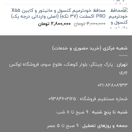
اصلی
فعلی
300,000 تومان
199,000 تومان
محافظ خودترمیم کنسول و مانیتور و کابین X55
بود.
است.
PRO اکسلنت (37 تکه) (اصلی وارداتی درجه یک)
قیمت
قیمت
4,000,000
تومان
2,800,000
تومان
اصلی
فعلی
4,000,000 تومان
2,800,000 تومان
بود.
است.
شعبه مرکزی (خرید حضوری و خدمات)
تهران
: پارک چیتگر، بلوار کوهک، طلوع سوم، فروشگاه لوکس
چری
021-82808933
شماره مستقیم فروشگاه : 09384602125
شنبه تا پنج شنبه
: 9 صبح تا 8 شب
جمعه و روزهای تعطیل
: 9 صبح تا 5 عصر