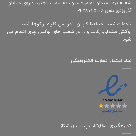
شعبه یزد
: میدان امام حسین، به سمت باهنر، روبروی خیابان
آذریزدی تلفن ۰۹۱۲۸۷۲۵۰۰۶
خدمات نصب محافظ کابین، تعویض کلیه لوگوها، نصب
روکش صندلی، رکاب و … در شعب های لوکس چری انجام می
شود.
نماد اعتماد تجارت الكترونیكی
کد رهگیری سفارشات پست پیشتاز