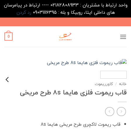
واحد ارتباط با مشتریان : 02182808933 ---- ارتباط در پیامرسان
های داخلی ایتا، روبیکا و بله : 09031116395
رد کردن
Ski
t
conten
0
خانه
/
کاورریموت
قاب ریموت فلزی هایما 8s طرح مریخی
قاب ریموت لاکچری طرح مریخی هایما 8s