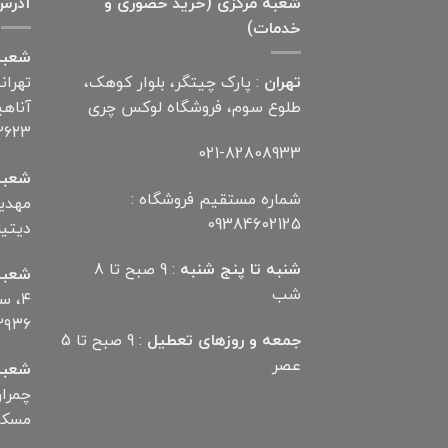
شعبه مرکزی (خرید حضوری و
آدرس
خدمات)
شعبه
تهران
: پارک چیتگر، بلوار کوهک،
تهران
طلوع سوم، فروشگاه لوکس چری
۲۶۲۳
021-82808933
شعبه
شماره مستقیم فروشگاه :
09384602125
دیتیلر) ت
شنبه تا پنج شنبه
: 9 صبح تا 8
شعبه
شب
۴، 
۲۹۳۶
جمعه و روزهای تعطیل
: 9 صبح تا 5
عصر
شعبه
مسکن تلف