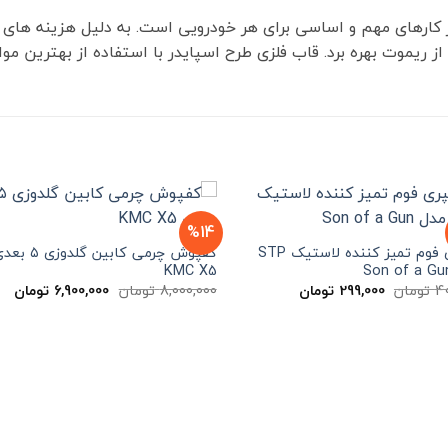
از کارهای مهم و اساسی برای هر خودرویی است. به دلیل هزینه های
ت از ریموت بهره برد. قاب فلزی طرح اسپایدر با استفاده از بهترین 
%14
اسپری فوم تمیز کننده لاستیک STP
کفپوش چرمی کابین گلدوزی ۵
KMC X5
قیمت
قیمت
قیمت
قی
4
تومان
299,000
تومان
8,000,000
تومان
6,900,000
تومان
اصلی
فعلی
اصلی
فعل
400,000 تومان
299,000 تومان
8,000,000 تومان
بود.
است.
بود.
اس