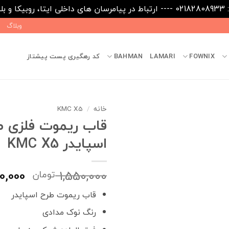
09031
وبلاگ
FOWNIX
LAMARI
BAHMAN
کد رهگیری پست پیشتاز
خانه
/
KMC X5
قاب ریموت فلزی ط
اسپایدر KMC X5
قیمت
0,000
1,550,000
تومان
اصلی
قاب ریموت طرح اسپایدر
بود.
رنگ نوک مدادی