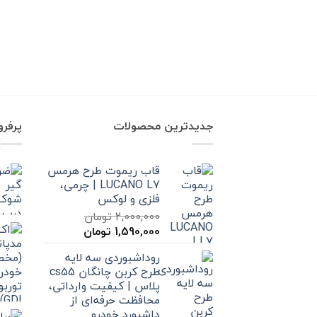
جدیدترین محصولات
پرفر
قاب ریموت طرح هرمس
LUCANO L7 | چرمی،
فلزی و لوکس
2,000,000
تومان
قیمت
قیمت
1,590,000
تومان
اصلی
فعلی
روداشبوردی سه‌ لایه
2,000,000 تومان
1,590,000 تومان
طرح کربن چانگان cs55
بود.
است.
پلاس | کیفیت وارداتی،
محافظت حرفه‌ای از
داشبورد خودرو