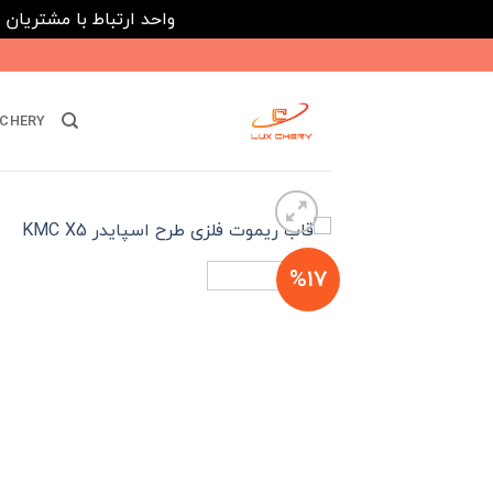
واحد ارتباط با مشتریان : 02182808933 ---- ارتباط در پیامرسان های داخلی ایتا، روبیکا و بله : 116395
Ski
t
conten
CHERY
%17