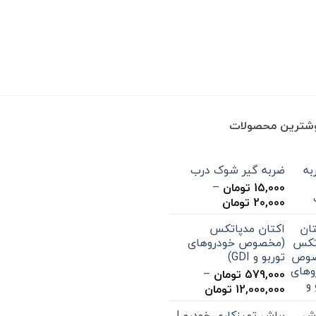
وشترین محصولات
ضربه گیر شوک درب
15,000
تومان
–
محدوده
20,000
تومان
قیمت:
اکتان مدپاتکس
15,000 تومان
(مخصوص خودروهای
تا
توربو و GDI)
20,000 تومان
579,000
تومان
–
محدوده
12,000,000
تومان
قیمت:
براش تمیزکاری خودرو |