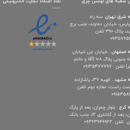
 شعبه های لوکس چری
نماد اعتماد تجارت الكترونیكی
 شرق تهران
: سه راه
پارس، خیابان دماوند، جنب برج
آناهید، پلاک ۳۹۰ تلفن
۰۹۳۵۷۶۵
 اصفهان
: خیابان جی خیابان
مهدیه جنوبی پلاک ۱۰۸ (آقا و خانم
لفن : ۰۹۱۳۵۴۷۷۷۹۷
 مشهد
: الهیه ۳۷، پاشازاده
سمت راست، مغازه دوم تلفن :
۰۹۱۵۳۵۸
 کرج
: بلوار چمران، بعد از پارک
چمران، بعد از کلانتری 12، جنب بانک
ن :۰۹۳۶۳۶۴۶۹22