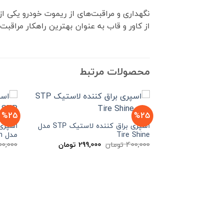
نگهداری و مراقبت‌های از ریموت خودرو یکی 
از کاور و قاب به عنوان بهترین راهکار مراقب
محصولات مرتبط
%25
%25
اسپری براق کننده لاستیک STP مدل
Tire Shine
مدل Son of a Gun
قیمت
قیمت
400,000
تومان
299,000
تومان
00,000
اصلی
فعلی
400,000 تومان
299,000 تومان
بود.
است.