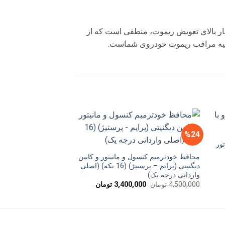
ار بالای تعویض ریموت، منطقی است که از
 اولیه مراقب ریموت خودروی شماست.
آرم نوشته SPORT
%30
%24
قیمت
500,000
تومان
0,000
ور
اصلی
محافظ خودترمیم کنسول و مانیتور و کابین
ت
بود.
دیگنیتی (پرایم – پرستیژ) (16 تکه) (اصلی
ی
وارداتی درجه یک)
990,000 تومان
.
قیمت
قیمت
4,500,000
تومان
3,400,000
تومان
اصلی
فعلی
4,500,000 تومان
3,400,000 تومان
بود.
است.