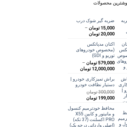
وشترین محصولات
ضربه گیر شوک درب
15,000
تومان
–
محدوده
20,000
تومان
قیمت:
اکتان مدپاتکس
15,000 تومان
(مخصوص خودروهای
تا
توربو و GDI)
20,000 تومان
579,000
تومان
–
محدوده
12,000,000
تومان
قیمت:
براش تمیزکاری خودرو |
579,000 تومان
دستیار نظافت خودرو
تا
300,000
تومان
12,000,000 تومان
قیمت
قیمت
199,000
تومان
اصلی
فعلی
محافظ خودترمیم کنسول
300,000 تومان
199,000 تومان
و مانیتور و کابین X55
بود.
است.
PRO اکسلنت (37 تکه)
(اصلی وارداتی درجه یک)