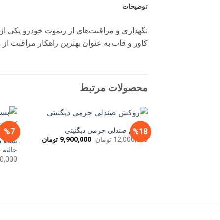
توضیحات
نگهداری و مراقبت‌های از ریموت خودرو یکی از
کاور و قاب به عنوان بهترین راهکار مراقبت از
محصولات مرتبط
روکش صندلی چرمی دیگنیتی
%7
%18
قیمت
قیمت
12,000,000
تومان
9,900,000
تومان
بسته د
اصلی
فعلی
حالته با
12,000,000 تومان
9,900,000 
00,000
بود.
است.