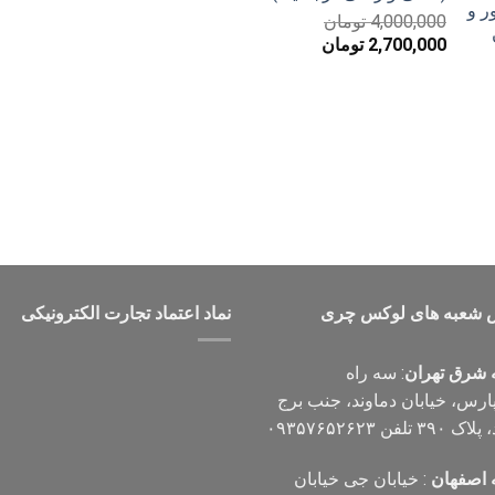
4,000,000
تومان
قیمت
قیمت
2,700,000
تومان
اصلی
فعلی
4,000,000 تومان
2,700,000 تومان
بود.
است.
 شعبه های لوکس چری
نماد اعتماد تجارت الكترونیكی
 شرق تهران
: سه راه
پارس، خیابان دماوند، جنب برج
۳۹ تلفن ۰۹۳۵۷۶۵۲۶۲۳
 اصفهان
: خیابان جی خیابان