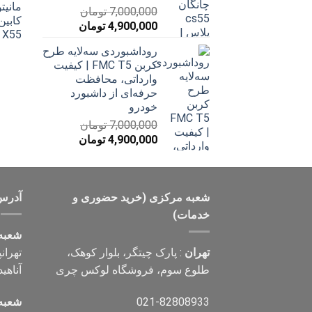
7,000,000
تومان
قیمت
قیمت
4,900,000
تومان
اصلی
فعلی
روداشبوردی سه‌لایه طرح
7,000,000 تومان
4,900,000 تومان
کربن FMC T5 | کیفیت
بود.
است.
وارداتی، محافظت
حرفه‌ای از داشبورد
خودرو
7,000,000
تومان
قیمت
قیمت
4,900,000
تومان
اصلی
فعلی
7,000,000 تومان
4,900,000 تومان
بود.
است.
شعبه مرکزی (خرید حضوری و
آدرس
خدمات)
شعبه
تهران
: پارک چیتگر، بلوار کوهک،
تهران
طلوع سوم، فروشگاه لوکس چری
آناهید، پلاک ۰
021-82808933
شعبه