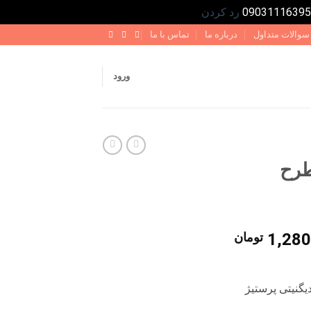
رد کردن
سوالات متداول
درباره ما
تماس با ما
ورود
طرح
قیمت
1,280
تومان
فعلی
1,550,000 تومان
1,280,000 تومان
است.
یگنیتی پرستیژ