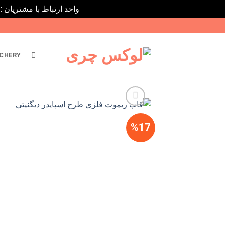
واحد ارتباط با مشتریان : 02182808933 ---- ارتباط در پیامرسان های داخلی ایتا، روبیکا و بله : 9031116395
Ski
t
conten
CHERY
%17