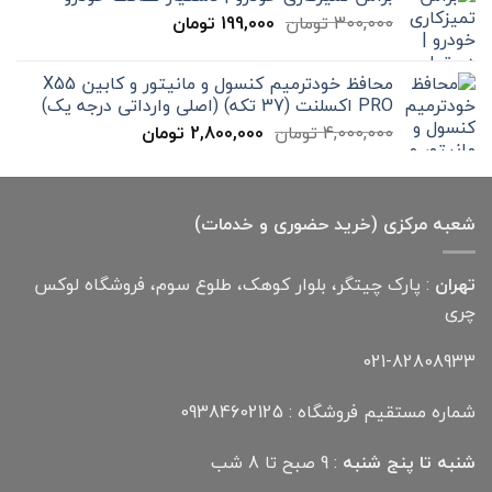
تا
قیمت
قیمت
300,000
تومان
199,000
تومان
12,000,000 تومان
اصلی
فعلی
300,000 تومان
199,000 تومان
محافظ خودترمیم کنسول و مانیتور و کابین X55
بود.
است.
PRO اکسلنت (37 تکه) (اصلی وارداتی درجه یک)
قیمت
قیمت
4,000,000
تومان
2,800,000
تومان
اصلی
فعلی
4,000,000 تومان
2,800,000 تومان
بود.
است.
شعبه مرکزی (خرید حضوری و خدمات)
تهران
: پارک چیتگر، بلوار کوهک، طلوع سوم، فروشگاه لوکس
چری
021-82808933
شماره مستقیم فروشگاه : 09384602125
شنبه تا پنج شنبه
: 9 صبح تا 8 شب