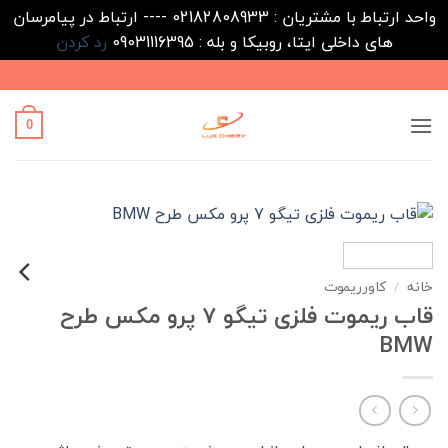
واحد ارتباط با مشتریان : 02182808933 ---- ارتباط در پیامرسان
های داخلی ایتا، روبیکا و بله : 09031116395
رد کردن
Ski
t
conten
0
خانه
/
کاورریموت
قاب ریموت فلزی تیگو 7 پرو مکس طرح
BMW