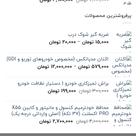
اصلی
فعلی
7,000,000 تومان
4,900,000 تومان
پرفروشترین محصولات
بود.
است.
ضربه گیر شوک درب
محدوده
15,000
تومان
–
20,000
تومان
قیمت:
15,000 تومان
اکتان مدپاتکس (مخصوص خودروهای توربو و GDI)
تا
محدوده
579,000
تومان
–
12,000,000
تومان
20,000 تومان
قیمت:
579,000 تومان
براش تمیزکاری خودرو | دستیار نظافت خودرو
تا
قیمت
قیمت
300,000
تومان
199,000
تومان
12,000,000 تومان
اصلی
فعلی
300,000 تومان
199,000 تومان
محافظ خودترمیم کنسول و مانیتور و کابین X55
بود.
است.
PRO اکسلنت (37 تکه) (اصلی وارداتی درجه یک)
قیمت
قیمت
4,000,000
تومان
2,700,000
تومان
اصلی
فعلی
4,000,000 تومان
2,700,000 تومان