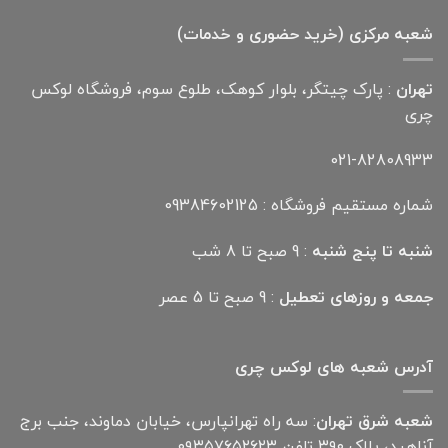
بود.
است.
شعبه مرکزی (خرید حضوری و خدمات)
تهران
: پارک چیتگر، بلوار کوهک، طلوع سوم، فروشگاه لوکس
چری
021-82808933
شماره مستقیم فروشگاه : 09384602125
شنبه تا پنج شنبه
: 9 صبح تا 8 شب
جمعه و روزهای تعطیل
: 9 صبح تا 5 عصر
آدرس شعبه های لوکس چری
شعبه شرق تهران
: سه راه تهرانپارس، خیابان دماوند، جنب برج
آناهید، پلاک ۳۹۰ تلفن ۰۹۳۵۷۶۵۲۶۲۳