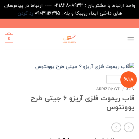
واحد ارتباط با مشتریان : 02182808933 ---- ارتباط در پیامرسان
های داخلی ایتا، روبیکا و بله : 09031116395
رد کردن
Ski
t
conten
0
%18
خانه
/
ARRIZO6 GT
قاب ریموت فلزی آریزو 6 جیتی طرح
یوونتوس