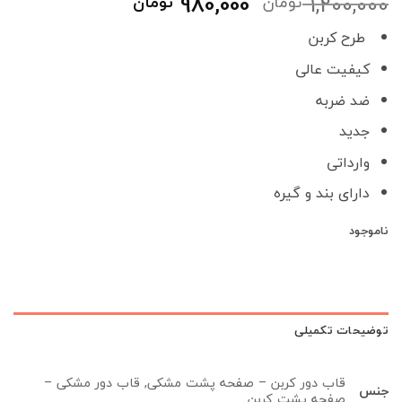
قیمت
قیمت
980,000
1,200,000
تومان
تومان
اصلی
فعلی
طرح کربن
1,200,000 تومان
980,000 تومان
بود.
است.
کیفیت عالی
ضد ضربه
جدید
وارداتی
دارای بند و گیره
ناموجود
توضیحات تکمیلی
قاب دور کربن – صفحه پشت مشکی, قاب دور مشکی –
جنس
صفحه پشت کربن