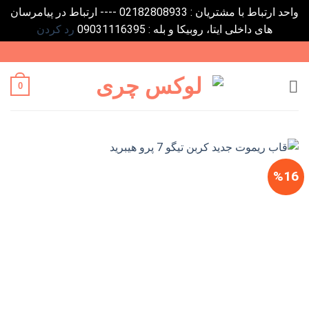
واحد ارتباط با مشتریان : 02182808933 ---- ارتباط در پیامرسان
های داخلی ایتا، روبیکا و بله : 09031116395
رد کردن
Ski
t
conten
0
%16