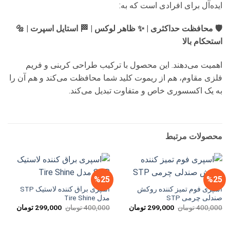
ایده‌آل برای افرادی است که به:
🛡️ محافظت حداکثری | ✨ ظاهر لوکس | 🏁 استایل اسپرت | 🔩
استحکام بالا
اهمیت می‌دهند. این محصول با ترکیب طراحی کربنی و فریم
فلزی مقاوم، هم از ریموت کلید شما محافظت می‌کند و هم آن را
به یک اکسسوری خاص و متفاوت تبدیل می‌کند.
محصولات مرتبط
%25
%25
اسپری فوم تمیز کننده روکش
اسپری براق کننده لاستیک STP
صندلی چرمی STP
مدل Tire Shine
قیمت
قیمت
قیمت
قیمت
400,000
تومان
299,000
تومان
400,000
تومان
299,000
تومان
اصلی
فعلی
اصلی
فعلی
400,000 تومان
299,000 تومان
400,000 تومان
بود.
است.
بود.
است.