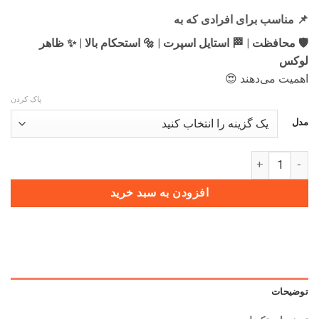
📌 مناسب برای افرادی که به
🛡️ محافظت | 🏁 استایل اسپرت | 🔩 استحکام بالا | ✨ ظاهر
لوکس
اهمیت می‌دهند 😍
پاک کردن
مدل
قاب ریموت جدید کربن تیگو 7 پرو هیبرید عدد
افزودن به سبد خرید
توضیحات