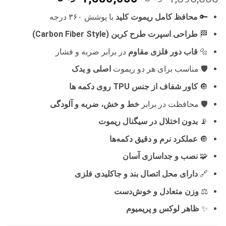
اصلی
فعلی
🔑
محافظ کامل ریموت کلید
با پوشش ۳۶۰ درجه
1,890,000 تومان
0
بود.
است.
🏁
طراحی اسپرت طرح کربن (Carbon Fiber Style)
🔩
قاب دور فلزی مقاوم
در برابر ضربه و فشار
🛡️ مناسب برای هر دو ریموت
اصلی و یدک
🔘
کاور شفاف از جنس TPU روی دکمه ها
🛡️ محافظت در برابر
خط و خش، ضربه و آلودگی
📡
بدون اختلال در سیگنال ریموت
🔘
عملکرد نرم و دقیق دکمه‌ها
🧩
نصب و جداسازی آسان
🔗
دارای محل اتصال بند و جاکلیدی فلزی
⚖️
وزن متعادل و خوش‌دست
✨
ظاهر لوکس و پریمیوم