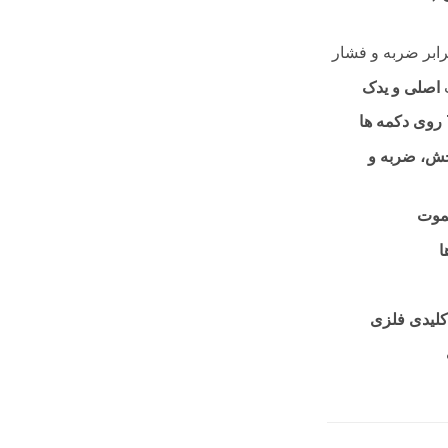
رابر ضربه و فشار
اصلی و یدک
ش، ضربه و
یموت
ا
کلیدی فلزی