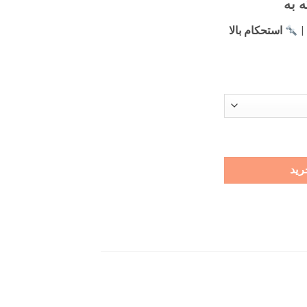
 به
|
استحکام بالا
رید