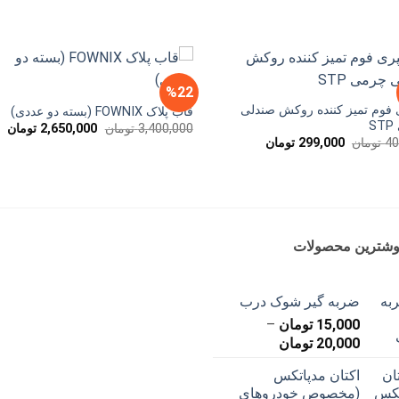
%22
فوم تمیز کننده روکش صندلی
قاب پلاک FOWNIX (بسته دو عددی)
S
قیمت
قی
3,400,000
تومان
2,650,000
تومان
اصلی
فع
قیمت
قیمت
40
تومان
299,000
تومان
ان
3,400,000 تومان
اصلی
فعلی
بود.
اس
400,000 تومان
299,000 تومان
بود.
است.
وشترین محصولات
ضربه گیر شوک درب
15,000
تومان
–
محدوده
20,000
تومان
قیمت:
اکتان مدپاتکس
15,000 تومان
(مخصوص خودروهای
تا