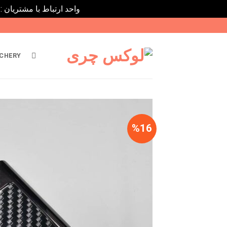
واحد ارتباط با مشتریان : 02182808933 ---- ارتباط در پیامرسان های داخلی ایتا، روبیکا و بله : 9031116395
Ski
t
conten
CHERY
%16