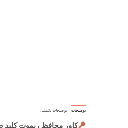
توضیحات
توضیحات تکمیلی
کاور محافظ ریموت کلید ط