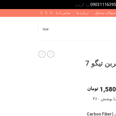
رد کردن
سوالات متداول
درباره ما
تماس با ما
ورود
قاب ریموت جدید کربن تیگو 7
قیمت
1,580
تومان
فعلی
با پوشش ۳۶۰
1,890,000 تومان
1,580,000 تومان
است.
طراحی اسپرت طرح کربن (Carbon Fiber