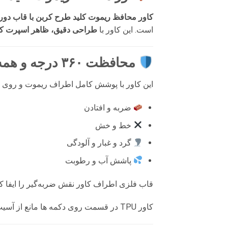
کاور محافظ ریموت کلید طرح کربن با قاب دور
است. این کاور با
طراحی دقیق، ظاهر اسپرت کر
محافظت ۳۶۰ درجه و همه‌جانبه
این کاور با پوشش کامل اطراف ریموت و روی ر
ضربه و افتادن
خط و خش
گرد و غبار و آلودگی
پاشش آب و رطوبت
قاب فلزی اطراف کاور نقش ضربه‌گیر را ایفا کر
کاور TPU در قسمت روی دکمه ها مانع از آسیب به کلیدها شده و برخلاف سایر مدلها در آنتن دهی ریموت اختلال ایجاد نمی کند.