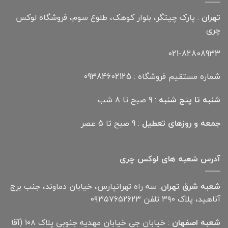
تهران
: پارک چیتگر، بلوار کوهک، طلوع سوم، فروشگاه لوکس
چری
021-82808933
شماره مستقیم فروشگاه : 09384602125
شنبه تا پنج شنبه
: 9 صبح تا 8 شب
جمعه و روزهای تعطیل
: 9 صبح تا 5 عصر
آدرس شعبه های لوکس چری
شعبه شرق تهران
: سه راه تهرانپارس، خیابان دماوند، جنب برج
آناهید، پلاک ۳۹۰ تلفن ۰۹۳۵۷۶۵۲۶۲۳
شعبه اصفهان
: خیابان جی خیابان مهدیه جنوبی پلاک ۱۰۸ (آقا