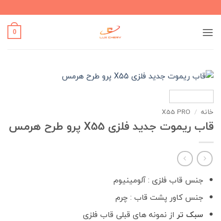
Ski
t
conten
0
خانه
/
X55 PRO
قاب ریموت جدید فلزی X55 پرو طرح هرمس
جنس قاب فلزی : آلومینیوم
جنس کاور پشت قاب : چرم
سبک تر
از نمونه های قبلی قاب فلزی