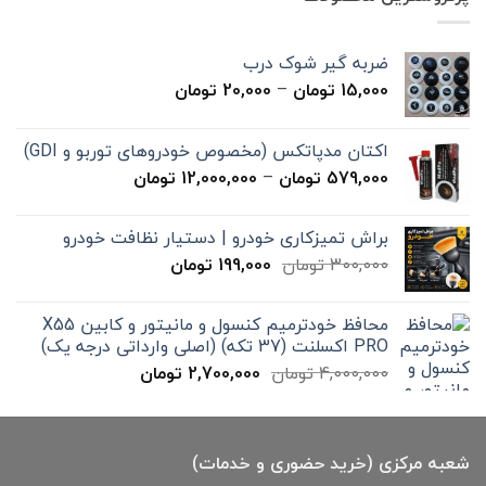
بود.
است.
ضربه گیر شوک درب
محدوده
15,000
تومان
–
20,000
تومان
قیمت:
15,000 تومان
اکتان مدپاتکس (مخصوص خودروهای توربو و GDI)
تا
محدوده
579,000
تومان
–
12,000,000
تومان
20,000 تومان
قیمت:
579,000 تومان
براش تمیزکاری خودرو | دستیار نظافت خودرو
تا
قیمت
قیمت
300,000
تومان
199,000
تومان
12,000,000 تومان
اصلی
فعلی
300,000 تومان
199,000 تومان
محافظ خودترمیم کنسول و مانیتور و کابین X55
بود.
است.
PRO اکسلنت (37 تکه) (اصلی وارداتی درجه یک)
قیمت
قیمت
4,000,000
تومان
2,700,000
تومان
اصلی
فعلی
4,000,000 تومان
2,700,000 تومان
بود.
است.
شعبه مرکزی (خرید حضوری و خدمات)