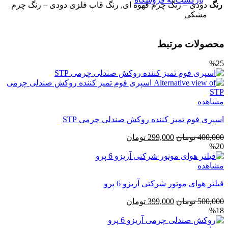
رنگ
دودی – رنگ چرم قهوه ای, رنگ قاب فلزی دودی – رنگ چرم
مشکی
محصولات مرتبط
%25
مشاهده
اسپری فوم تمیز کننده روکش صندلی چرمی STP
قیمت
قیمت
400,000
تومان
299,000
تومان
%20
اصلی
فعلی
400,000 تومان
299,000 تومان
مشاهده
بود.
است.
فیلتر هوای موتور شرکتی آریزو 6 پرو
قیمت
قیمت
500,000
تومان
399,000
تومان
%18
اصلی
فعلی
500,000 تومان
399,000 تومان