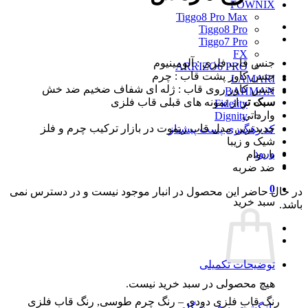
FOWNIX
Tiggo8 Pro Max
Tiggo8 Pro
Tiggo7 Pro
FX
جنس قاب فلزی : آلومینیوم
ARRIZO6 PRO
جنس کاور پشت قاب : چرم
LAMARI
جنس کاور روی قاب : ژله ای شفاف ضخیم ضد خش
BAHMAN
سبک تر
از نمونه های قبلی قاب فلزی
Fidelity
وارداتی
Dignity
جدیدترین مدل قاب ریموت در بازار ترکیب چرم و فلز
کد رهگیری پست پیشتاز
شیک و زیبا
ورود
با دوام
ضد ضربه
0
در حال حاضر این محصول در انبار موجود نیست و در دسترس نمی
سبد خرید
باشد.
توضیحات تکمیلی
هیچ محصولی در سبد خرید نیست.
رنگ قاب فلزی دودی – رنگ چرم طوسی, رنگ قاب فلزی
بازگشت به فروشگاه