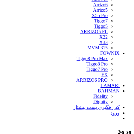
Arrizo6
Arrizo5
X55 Pro
Tiggo7
Tiggo5
ARRIZO5 FL
X22
X33
MVM 315
FOWNIX
Tiggo8 Pro Max
Tiggo8 Pro
Tiggo7 Pro
FX
ARRIZO6 PRO
LAMARI
BAHMAN
Fidelity
Dignity
کد رهگیری پست پیشتاز
ورود
ورود