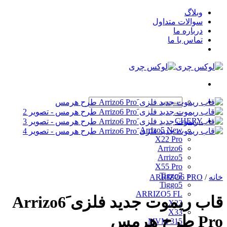
Skip
وبلاگ
to
سوالات متداول
content
درباره ما
تماس با ما
جستجو
برای:
CHERY
Arrizo5 New
X22 Pro
Arrizo6
Arrizo5
X55 Pro
Tiggo7
خانه
/
ARRIZO6 PRO
Tiggo5
ARRIZO5 FL
قاب ریموت جدید فلزی َArrizo6
X22
X33
Pro طرح هرمس
MVM 315