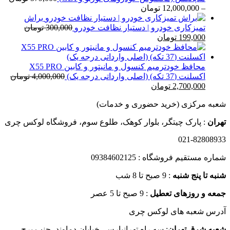
تا
محدوده
–
12,000,000
تومان
20,000 تومان
قیمت:
براش
579,000 تومان
تمیزکاری خودرو | دستیار نظافت خودرو
300,000
تومان
قیمت
قیمت
تا
199,000
تومان
اصلی
فعلی
12,000,000 تومان
300,000 تومان
199,000 تومان
بود.
است.
محافظ خودترمیم کنسول و مانیتور و کابین X55 PRO
اکسلنت (37 تکه) (اصلی وارداتی درجه یک)
4,000,000
تومان
قیمت
قیمت
2,700,000
تومان
اصلی
فعلی
شعبه مرکزی (خرید حضوری و خدمات)
4,000,000 تومان
2,700,000 تومان
بود.
است.
تهران
: پارک چیتگر، بلوار کوهک، طلوع سوم، فروشگاه لوکس چری
021-82808933
شماره مستقیم فروشگاه : 09384602125
شنبه تا پنج شنبه
: 9 صبح تا 8 شب
جمعه و روزهای تعطیل
: 9 صبح تا 5 عصر
آدرس شعبه های لوکس چری
شعبه شرق تهران
: سه راه تهرانپارس، خیابان دماوند، جنب برج