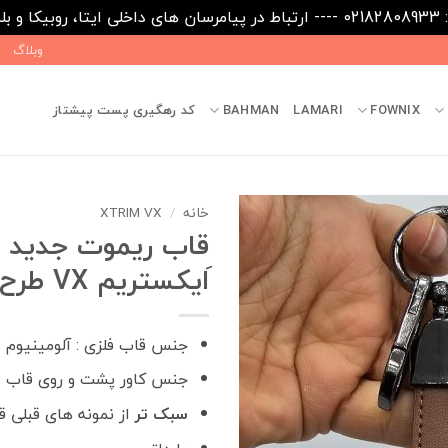
09031
وبلاگ
FOWNIX
LAMARI
BAHMAN
کد رهگیری پست پیشتاز
خانه
/
XTRIM VX
قاب ریموت جدید ف
َایکستریم VX طرح هرمس
جنس قاب فلزی : آلومینیوم
جنس کاور پشت و روی قاب :
سبک تر
از نمونه های قبلی ق