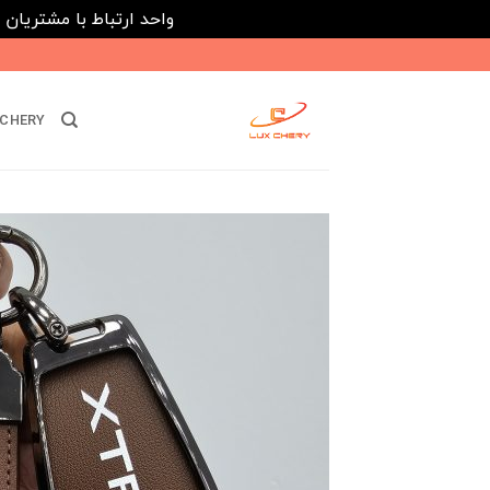
واحد ارتباط با مشتریان : 02182808933 ---- ارتباط در پیامرسان های داخلی ایتا، روبیکا و بله : 116395
Ski
t
conten
CHERY