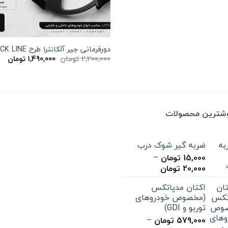
دورفرمانی جیر آلکانترا طرح BLACK LINE
قیمت
قی
2,200,000
تومان
1,490,000
تومان
اصلی
فعل
ان
2,200,000 تومان
بود.
اس
وشترین محصولات
ضربه گیر شوک درب
15,000
تومان
–
محدوده
20,000
تومان
قیمت:
اکتان مدپاتکس
15,000 تومان
(مخصوص خودروهای
تا
توربو و GDI)
20,000 تومان
579,000
تومان
–