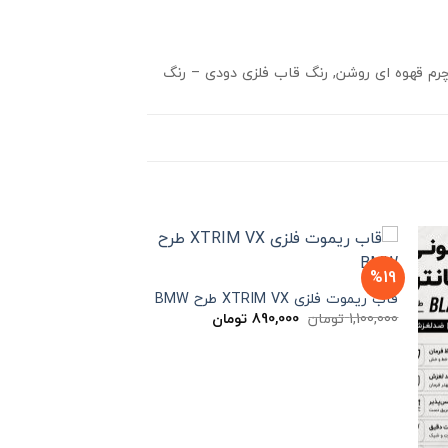
چرم قهوه ای روشن, رنگ قاب فلزی دودی – رنگ
%17
%19
قاب ریموت فلزی XTRIM VX طرح BMW
قیمت
قیمت
1,100,000
تومان
890,000
تومان
اصلی
فعلی
1,100,000 تومان
890,000 تومان
بود.
است.