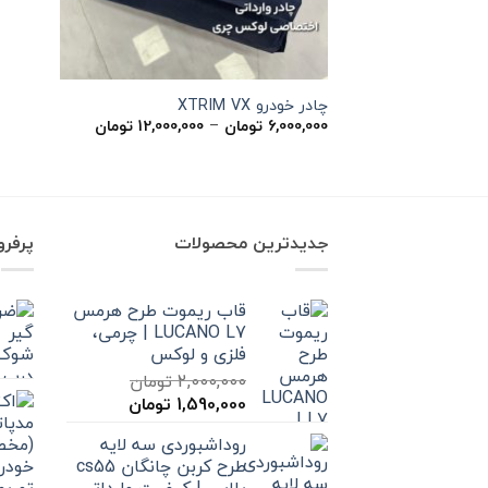
چادر خودرو XTRIM VX
محدوده
6,000,000
تومان
–
12,000,000
تومان
قیمت:
6,000,000 توم
تا
12,000,000 تومان
جدیدترین محصولات
پرفر
قاب ریموت طرح هرمس
LUCANO L7 | چرمی،
فلزی و لوکس
2,000,000
تومان
قیمت
قیمت
1,590,000
تومان
اصلی
فعلی
روداشبوردی سه‌ لایه
2,000,000 تومان
1,590,000 تومان
طرح کربن چانگان cs55
بود.
است.