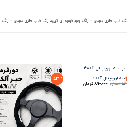
نگ قاب فلزی دودی – رنگ چرم قهوه ای تیره, رنگ قاب فلزی دودی – رنگ 
%32
ته اورجینال 400T
قیمت
قیمت
1,2
تومان
890,000
تومان
اصلی
فعلی
1,200,000 تومان
890,000 تومان
بود.
است.