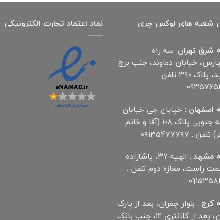
 شعبه های لوکس چری
نماد اعتماد تجارت الكترونیكی
 شرق تهران
: سه راه
پارس، خیابان دماوند، جنب برج
آناهید، پلاک ۳۹۰ تلفن
۰۹۳۵۷۶۵
 اصفهان
: خیابان جی خیابان
مهدیه جنوبی پلاک ۱۰۸ (آقا و خانم
لفن : ۰۹۱۳۵۴۷۷۷۹۷
 مشهد
: الهیه ۳۷، پاشازاده
سمت راست، مغازه دوم تلفن :
۰۹۱۵۳۵۸
 کرج
: بلوار چمران، بعد از پارک
چمران، بعد از کلانتری 12، جنب بانک