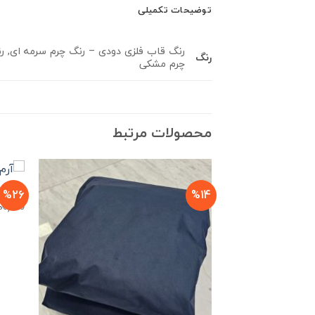
توضیحات تکمیلی
رنگ قاب فلزی دودی – رنگ چرم سرمه ای, ر
رنگ
چرم مشکی
محصولات مرتبط
%26
%14
آرم نوش
00,000