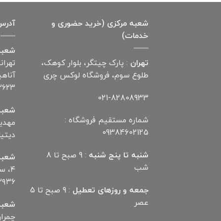
7,000,000 تومان
4,900,000 تومان
بود.
است.
شعبه مرکزی (خرید حضوری و
آدرس
خدمات)
شعبه
تهران
: پارک چیتگر، بلوار کوهک،
تهران
طلوع سوم، فروشگاه لوکس چری
۲۶۲۳
021-82808933
شعبه
شماره مستقیم فروشگاه :
09384602125
دیتیلر) ت
شنبه تا پنج شنبه
: 9 صبح تا 8
شعبه
شب
۴، 
۲۹۳۶
جمعه و روزهای تعطیل
: 9 صبح تا 5
عصر
شعبه