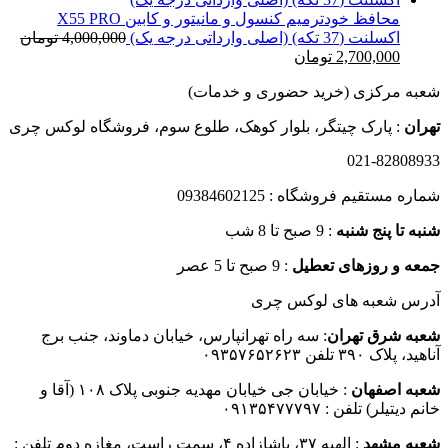
بود.
است.
محافظ خودترمیم کنسول و مانیتور و کابین X55 PRO
اکسلنت (37 تکه) (اصلی وارداتی درجه یک)
4,000,000
تومان
قیمت
قیمت
2,700,000
تومان
اصلی
فعلی
شعبه مرکزی (خرید حضوری و خدمات)
4,000,000 تومان
2,700,000 تومان
بود.
است.
تهران
: پارک چیتگر، بلوار کوهک، طلوع سوم، فروشگاه لوکس چری
021-82808933
شماره مستقیم فروشگاه : 09384602125
شنبه تا پنج شنبه
: 9 صبح تا 8 شب
جمعه و روزهای تعطیل
: 9 صبح تا 5 عصر
آدرس شعبه های لوکس چری
شعبه شرق تهران
: سه راه تهرانپارس، خیابان دماوند، جنب برج
آناهید، پلاک ۳۹۰ تلفن ۰۹۳۵۷۶۵۲۶۲۳
شعبه اصفهان
: خیابان جی خیابان مهدیه جنوبی پلاک ۱۰۸ (آقا و
خانم دیتیلر) تلفن : ۰۹۱۳۵۴۷۷۷۹۷
شعبه مشهد
: الهیه ۳۷، پاشازاده ۴، سمت راست، مغازه دوم تلفن :