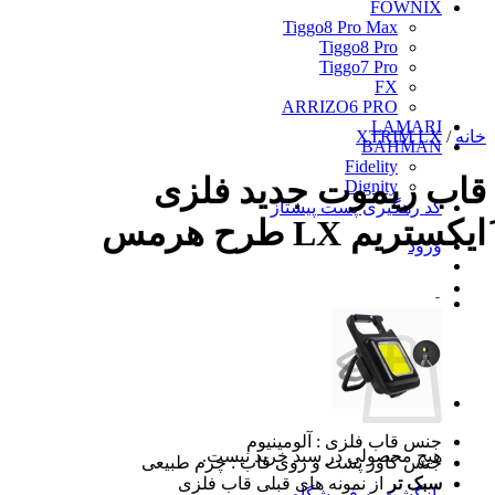
FOWNIX
Tiggo8 Pro Max
Tiggo8 Pro
Tiggo7 Pro
FX
ARRIZO6 PRO
LAMARI
خانه
/
XTRIM LX
BAHMAN
Fidelity
قاب ریموت جدید فلزی
Dignity
کد رهگیری پست پیشتاز
َایکستریم LX طرح هرمس
ورود
0
سبد خرید
جنس قاب فلزی : آلومینیوم
هیچ محصولی در سبد خرید نیست.
جنس کاور پشت و روی قاب : چرم طبیعی
سبک تر
از نمونه های قبلی قاب فلزی
بازگشت به فروشگاه