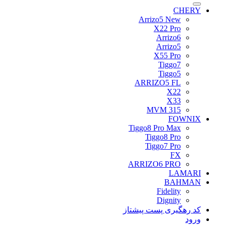
برای:
CHERY
Arrizo5 New
X22 Pro
Arrizo6
Arrizo5
X55 Pro
Tiggo7
Tiggo5
ARRIZO5 FL
X22
X33
MVM 315
FOWNIX
Tiggo8 Pro Max
Tiggo8 Pro
Tiggo7 Pro
FX
ARRIZO6 PRO
LAMARI
BAHMAN
Fidelity
Dignity
کد رهگیری پست پیشتاز
ورود