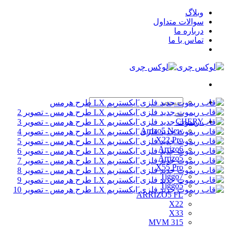
Skip
وبلاگ
to
سوالات متداول
content
درباره ما
تماس با ما
جستجو
برای:
CHERY
Arrizo5 New
X22 Pro
Arrizo6
Arrizo5
X55 Pro
Tiggo7
Tiggo5
ARRIZO5 FL
X22
X33
MVM 315