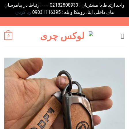
واحد ارتباط با مشتریان : 02182808933 ---- ارتباط در پیامرسان
های داخلی ایتا، روبیکا و بله : 09031116395
رد کردن
Ski
t
conten
0