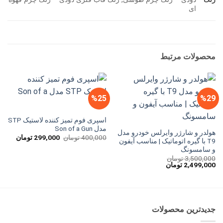
ای
محصولات مرتبط
%25
%29
اسپری فوم تمیز کننده لاستیک STP
مدل Son of a Gun
هولدر و شارژر وایرلس خودرو مدل
قیمت
قیمت
400,000
تومان
299,000
تومان
T9 با گیره اتوماتیک | مناسب آیفون
اصلی
فعلی
و سامسونگ
400,000 تومان
بود.
است.
3,500,000
تومان
قیمت
قیمت
2,499,000
تومان
اصلی
فعلی
3,500,000 تومان
2,499,000 تومان
بود.
است.
جدیدترین محصولات