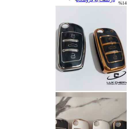
%14
اصلی
فعلی
1,400,000 تومان
890,000 تومان
بود.
است.