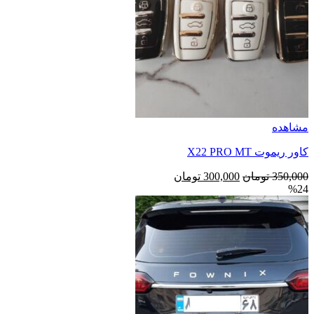
مشاهده
کاور ریموت X22 PRO MT
قیمت
قیمت
350,000
تومان
300,000
تومان
%24
اصلی
فعلی
350,000 تومان
300,000 تومان
بود.
است.