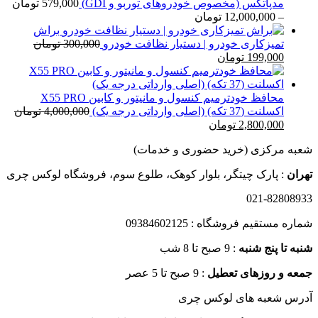
15,000 تومان
مدپاتکس (مخصوص خودروهای توربو و GDI)
579,000
تومان
تا
محدوده
–
12,000,000
تومان
20,000 تومان
قیمت:
براش
579,000 تومان
تمیزکاری خودرو | دستیار نظافت خودرو
300,000
تومان
قیمت
قیمت
تا
199,000
تومان
اصلی
فعلی
12,000,000 تومان
300,000 تومان
199,000 تومان
بود.
است.
محافظ خودترمیم کنسول و مانیتور و کابین X55 PRO
اکسلنت (37 تکه) (اصلی وارداتی درجه یک)
4,000,000
تومان
قیمت
قیمت
2,800,000
تومان
اصلی
فعلی
شعبه مرکزی (خرید حضوری و خدمات)
4,000,000 تومان
2,800,000 تومان
بود.
است.
تهران
: پارک چیتگر، بلوار کوهک، طلوع سوم، فروشگاه لوکس چری
021-82808933
شماره مستقیم فروشگاه : 09384602125
شنبه تا پنج شنبه
: 9 صبح تا 8 شب
جمعه و روزهای تعطیل
: 9 صبح تا 5 عصر
آدرس شعبه های لوکس چری