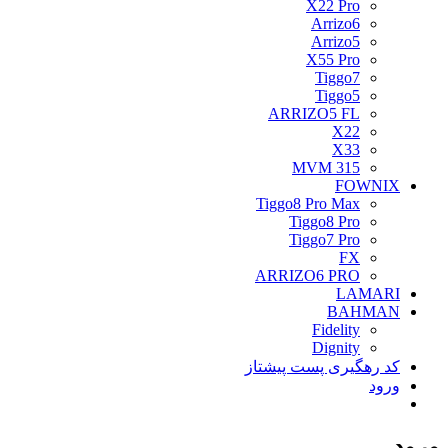
X22 Pro
Arrizo6
Arrizo5
X55 Pro
Tiggo7
Tiggo5
ARRIZO5 FL
X22
X33
MVM 315
FOWNIX
Tiggo8 Pro Max
Tiggo8 Pro
Tiggo7 Pro
FX
ARRIZO6 PRO
LAMARI
BAHMAN
Fidelity
Dignity
کد رهگیری پست پیشتاز
ورود
ورود