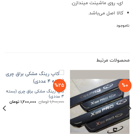
ای، روی ماشینت میندازن.
کالا اصل می‌باشد.
ناموجود
محصولات مرتبط
%25
%0
کاپ رینگ مشکی براق چری (بسته
۴ عددی)
قیمت
قیمت
1,600,000
تومان
1,200,000
تومان
اصلی
فعلی
1,600,000 تومان
بود.
است.