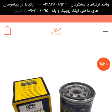
واحد ارتباط با مشتریان : 02182808933 ---- ارتباط در پیامرسان
های داخلی ایتا، روبیکا و بله : 09031116395
رد کردن
Ski
t
conten
0
%20