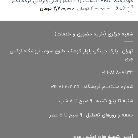
PRO اکسلنت (37 تکه) (اصلی وارداتی درجه یک)
قیمت
قیمت
4,000,000
تومان
2,700,000
تومان
اصلی
فعلی
4,000,000 تومان
2,700,000 تومان
بود.
است.
شعبه مرکزی (خرید حضوری و خدمات)
تهران
: پارک چیتگر، بلوار کوهک، طلوع سوم، فروشگاه لوکس
چری
021-82808933
شماره مستقیم فروشگاه : 09384602125
شنبه تا پنج شنبه
: 9 صبح تا 8 شب
جمعه و روزهای تعطیل
: 9 صبح تا 5 عصر
آدرس شعبه های لوکس چری