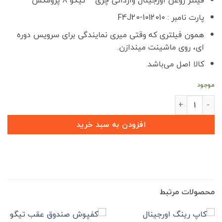
فیلتر روغن اورجینال وارداتی چری – تیگو 8 پرومکس
1,600,000 تومان
1,299,000 تو
بود.
است.
پارت نامبر : 1012010-F4J20
همون فیلتری که وقتی میری نمایندگی برای سرویس دوره
ای، روی ماشینت میندازن.
کالا اصل می‌باشد.
موجود
فیلتر روغن اورجینال وارداتی چری - تیگو 8 پرومکس عدد
افزودن به سبد خرید
محصولات مرتبط