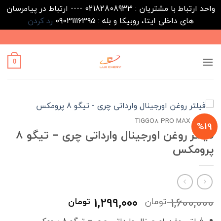
واحد ارتباط با مشتریان : 02182808933 ---- ارتباط در پیامرسان
های داخلی ایتا، روبیکا و بله : 09031116395
رد کردن
Ski
t
conten
0
خانه
/
TIGGO8 PRO MAX
%19
فیلتر روغن اورجینال وارداتی چری – تیگو 8
پرومکس
قیمت
قیمت
1,299,000
1,600,000
تومان
تومان
اصلی
فعلی