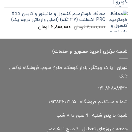
اصلی
فعلی
300,000 تومان
199,000 تومان
محافظ خودترمیم کنسول و مانیتور و کابین X55
بود.
است.
PRO اکسلنت (37 تکه) (اصلی وارداتی درجه یک)
قیمت
قیمت
4,000,000
تومان
2,800,000
تومان
اصلی
فعلی
4,000,000 تومان
2,800,000 تومان
بود.
است.
شعبه مرکزی (خرید حضوری و خدمات)
تهران
: پارک چیتگر، بلوار کوهک، طلوع سوم، فروشگاه لوکس
چری
021-82808933
شماره مستقیم فروشگاه : 09384602125
شنبه تا پنج شنبه
: 9 صبح تا 8 شب
جمعه و روزهای تعطیل
: 9 صبح تا 5 عصر