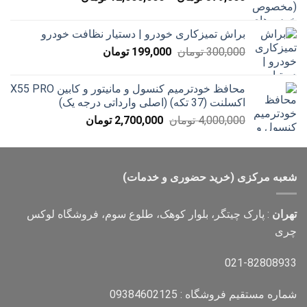
قیمت:
579,000 تومان
براش تمیزکاری خودرو | دستیار نظافت خودرو
تا
قیمت
قیمت
300,000
تومان
199,000
تومان
12,000,000 تومان
اصلی
فعلی
300,000 تومان
199,000 تومان
محافظ خودترمیم کنسول و مانیتور و کابین X55 PRO
بود.
است.
اکسلنت (37 تکه) (اصلی وارداتی درجه یک)
قیمت
قیمت
4,000,000
تومان
2,700,000
تومان
اصلی
فعلی
4,000,000 تومان
2,700,000 تومان
بود.
است.
شعبه مرکزی (خرید حضوری و خدمات)
تهران
: پارک چیتگر، بلوار کوهک، طلوع سوم، فروشگاه لوکس
چری
021-82808933
شماره مستقیم فروشگاه : 09384602125