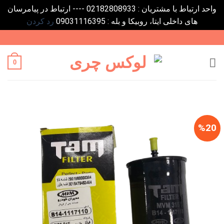
واحد ارتباط با مشتریان : 02182808933 ---- ارتباط در پیامرسان
های داخلی ایتا، روبیکا و بله : 09031116395
رد کردن
Ski
t
conten
0
%20