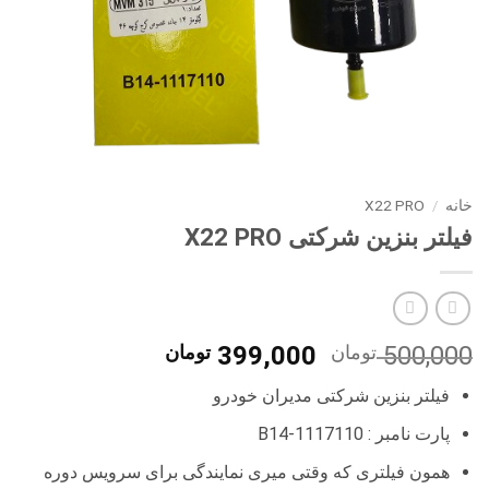
خانه
/
X22 PRO
فیلتر بنزین شرکتی X22 PRO
قیمت
قیمت
500,000
تومان
399,000
تومان
اصلی
فعلی
فیلتر بنزین شرکتی مدیران خودرو
500,000 تومان
399,000 تومان
بود.
است.
پارت نامبر : 1117110-B14
همون فیلتری که وقتی میری نمایندگی برای سرویس دوره