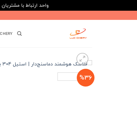
واحد ارتباط با مشتریان : 02182808933 ---- ارتباط در پیامرسان های داخلی ایتا، روبیکا و بله : 116395
Ski
t
conten
CHERY
%36