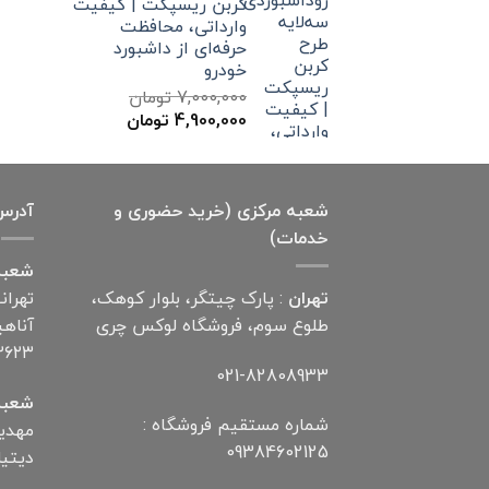
کربن ریسپکت | کیفیت
بود.
است.
وارداتی، محافظت
حرفه‌ای از داشبورد
خودرو
7,000,000
تومان
قیمت
قیمت
4,900,000
تومان
اصلی
فعلی
7,000,000 تومان
4,900,000 تومان
بود.
است.
شعبه مرکزی (خرید حضوری و
آدرس
خدمات)
شعبه
تهران
: پارک چیتگر، بلوار کوهک،
تهران
طلوع سوم، فروشگاه لوکس چری
۲۶۲۳
021-82808933
شعبه
شماره مستقیم فروشگاه :
09384602125
دیتیلر) ت