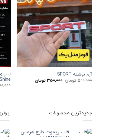
آرم نوشته SPORT
 Shine
قیمت
قیمت
500,000
تومان
350,000
تومان
اصلی
فعلی
00,000
500,000 تومان
350,000 تومان
بود.
است.
جدیدترین محصولات
پرفر
قاب ریموت طرح هرمس