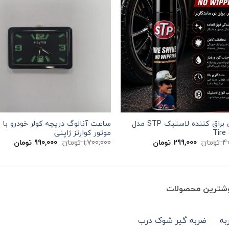
اسپری براق کننده لاستیک STP مدل
ساعت آنالوگ دریچه کولر خودرو با
Tire
موتور کوارتز ژاپنی
قیمت
قیمت
قیمت
قیمت
4
تومان
299,000
تومان
1,700,000
تومان
990,000
تومان
اصلی
فعلی
اصلی
فعلی
400,000 تومان
299,000 تومان
1,700,000 تومان
بود.
است.
بود.
است.
وشترین محصولات
ضربه گیر شوک درب