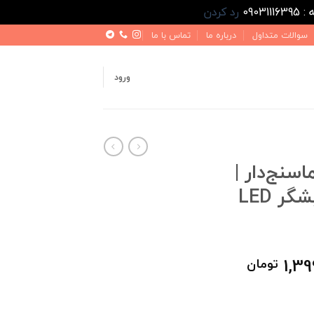
رد کردن
سوالات متداول
درباره ما
تماس با ما
ورود
نج‌دار |
استیل 304 با نمایشگر LED
قیمت
1,39
تومان
فعلی
2,200,000 تومان
1,399,000 تومان