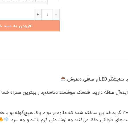
فلاسک هوشمند دماسنج‌دار | استیل 304 با نمایشگر LED و صافی دمنوش 
افزودن به سبد خ
یده‌آل علاقه دارید، فلاسک هوشمند دماسنج‌دار بهترین همراه شما د
این فلاسک با بدنه داخلی از استیل ضدزنگ 304 گرید غذایی ساخته شده که علاوه بر دوام بالا
عت‌های طولانی حفظ می‌کند؛ چه نوشیدنی گرم باشد و چه سرد.