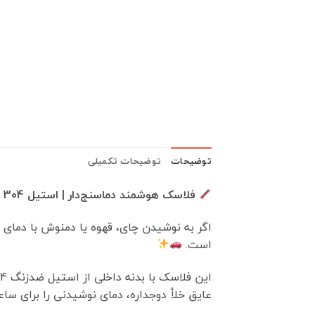
توضیحات
توضیحات تکمیلی
فلاسک هوشمند دماسنج‌دار | استیل 304 با نمایشگر LED و صافی دمنوش
اگر به نوشیدن چای، قهوه یا دمنوش با دمای ا
است.
عایق خلأ دوجداره، دمای نوشیدنی را برای سا