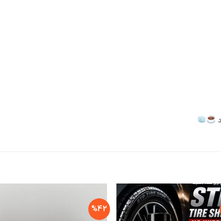
د
%42