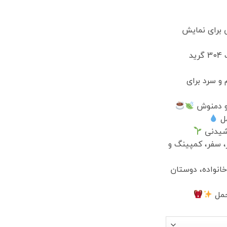
است.
یتال LED لمسی برای نمایش
بدنه داخلی از استیل ضدزنگ 304 گرید
و سرد برای
و دمنوش
مل
وشیدنی
، سفر، کمپینگ و
خانواده، دوستان
حمل