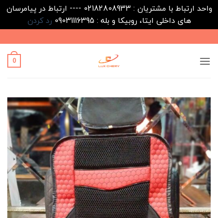
واحد ارتباط با مشتریان : 02182808933 ---- ارتباط در پیامرسان
های داخلی ایتا، روبیکا و بله : 09031116395
رد کردن
Ski
t
conten
0