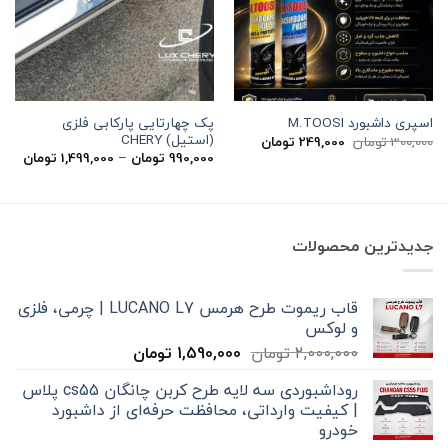
پک چهارتایی پارکابی فلزی
اسپری داشبورد M.TOOSI
(استیل) CHERY
قیمت
قیمت
300,000
تومان
249,000
تومان
اصلی
فعلی
محدو
990,000
تومان
–
1,499,000
تومان
300,000 تومان
249,000 تومان
قیمت
بود.
است.
تا
,499,000
جدیدترین محصولات
قاب ریموت طرح هرمس LUCANO L7 | چرمی، فلزی
و لوکس
قیمت
قیمت
2,000,000
تومان
1,590,000
تومان
اصلی
فعلی
روداشبوردی سه‌ لایه طرح کربن چانگان cs55 پلاس
2,000,000 تومان
1,590,000 تومان
| کیفیت وارداتی، محافظت حرفه‌ای از داشبورد
بود.
است.
خودرو