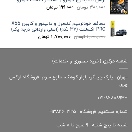
تا
قیمت
قیمت
300,000
تومان
199,000
تومان
12,000,000 تومان
اصلی
فعلی
300,000 تومان
199,000 تومان
محافظ خودترمیم کنسول و مانیتور و کابین X55
بود.
است.
PRO اکسلنت (37 تکه) (اصلی وارداتی درجه یک)
قیمت
قیمت
4,000,000
تومان
2,700,000
تومان
اصلی
فعلی
4,000,000 تومان
2,700,000 تومان
بود.
است.
شعبه مرکزی (خرید حضوری و خدمات)
تهران
: پارک چیتگر، بلوار کوهک، طلوع سوم، فروشگاه لوکس
چری
021-82808933
شماره مستقیم فروشگاه : 09384602125
شنبه تا پنج شنبه
: 9 صبح تا 8 شب