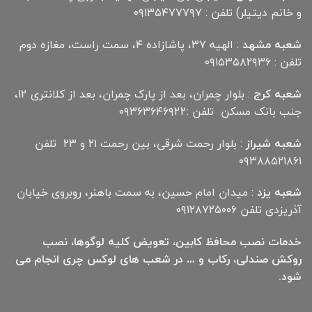
و خانم دیتیلر) تلفن : ۰۹۱۳۵۴۷۷۷۹۷
شعبه مشهد
: الهیه ۳۷، پاشازاده ۴، سمت راست، مغازه دوم
تلفن : ۰۹۱۵۳۵۸۲۹۳۶
شعبه کرج
: بلوار چمران، بعد از پارک چمران، بعد از کلانتری 12،
جنب بانک مسکن تلفن :۰۹۳۶۳۶۴۶۹22
شعبه شیراز
: بلوار رحمت شرقی، بین رحمت ۲۱ و ۲۳ تلفن
۰۹۳۸۸۵۲۱۸۶۱
شعبه یزد
: میدان امام حسین، به سمت باهنر، روبروی خیابان
آذریزدی تلفن ۰۹۱۲۸۷۲۵۰۰۶
خدمات نصب محافظ کابین، تعویض کلیه لوگوها، نصب
روکش صندلی، رکاب و … در شعب های لوکس چری انجام می
شود.