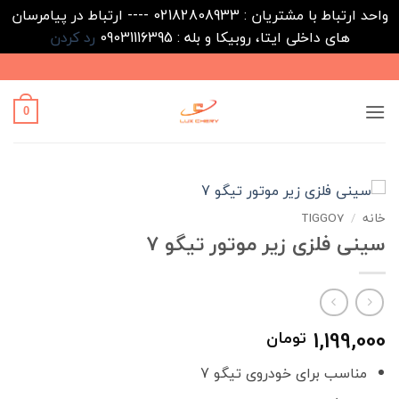
واحد ارتباط با مشتریان : 02182808933 ---- ارتباط در پیامرسان
های داخلی ایتا، روبیکا و بله : 09031116395
رد کردن
Ski
t
conten
0
خانه
/
TIGGO7
سینی فلزی زیر موتور تیگو 7
1,199,000
تومان
مناسب برای خودروی تیگو 7