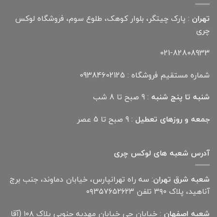
تهران
: پارک چیتگر، بلوار کوهک، طلوع سوم، فروشگاه لوکس
چری
021-82808933
شماره مستقیم فروشگاه : 09384602125
شنبه تا پنج شنبه
: 9 صبح تا 8 شب
جمعه و روزهای تعطیل
: 9 صبح تا 5 عصر
آدرس شعبه های لوکس چری
شعبه شرق تهران
: سه راه تهرانپارس، خیابان دماوند، جنب برج
آناهید، پلاک ۳۹۰ تلفن ۰۹۳۵۷۶۵۲۶۲۳
شعبه اصفهان
: خیابان جی خیابان مهدیه جنوبی پلاک ۱۰۸ (آقا