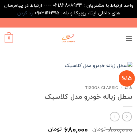
واحد ارتباط با مشتریان : 02182808933 ---- ارتباط در پیامرسان
های داخلی ایتا، روبیکا و بله : 09031116395
رد کردن
Ski
t
conten
0
%15
خانه
/
TIGGO8 CLASSIC
سطل زباله خودرو مدل کلاسیک
قیمت
قیمت
680,000
800,000
تومان
تومان
اصلی
فعلی