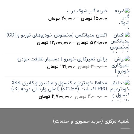
ضربه گیر شوک درب
محدوده
15,000
تومان
–
20,000
تومان
قیمت:
15,000 تومان
اکتان مدپاتکس (مخصوص خودروهای توربو و GDI)
تا
محدوده
579,000
تومان
–
12,000,000
تومان
20,000 تومان
قیمت:
579,000 تومان
براش تمیزکاری خودرو | دستیار نظافت خودرو
تا
قیمت
قیمت
300,000
تومان
199,000
تومان
12,000,000 تومان
اصلی
فعلی
300,000 تومان
199,000 تومان
محافظ خودترمیم کنسول و مانیتور و کابین X55
بود.
است.
PRO اکسلنت (37 تکه) (اصلی وارداتی درجه یک)
قیمت
قیمت
4,000,000
تومان
2,700,000
تومان
اصلی
فعلی
4,000,000 تومان
2,700,000 تومان
بود.
است.
شعبه مرکزی (خرید حضوری و خدمات)