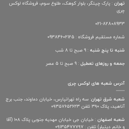
تهران
: پارک چیتگر، بلوار کوهک، طلوع سوم، فروشگاه لوکس
چری
021-82808933
شماره مستقیم فروشگاه : 09384602125
شنبه تا پنج شنبه
: 9 صبح تا 8 شب
جمعه و روزهای تعطیل
: 9 صبح تا 5 عصر
آدرس شعبه های لوکس چری
شعبه شرق تهران
: سه راه تهرانپارس، خیابان دماوند، جنب برج
آناهید، پلاک ۳۹۰ تلفن ۰۹۳۵۷۶۵۲۶۲۳
شعبه اصفهان
: خیابان جی خیابان مهدیه جنوبی پلاک ۱۰۸ (آقا
و خانم دیتیلر) تلفن : ۰۹۱۳۵۴۷۷۷۹۷