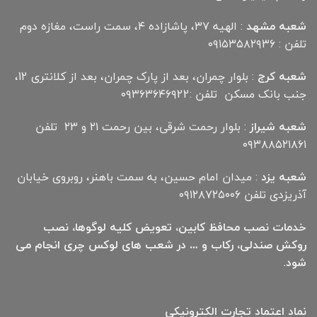
شعبه مشهد
: الهیه ۳۷، پاشازاده ۴، سمت راست، مغازه دوم
تلفن : ۰۹۱۵۳۵۸۲۹۳۶
شعبه کرج
: بلوار چمران، بعد از پارک چمران، بعد از کلانتری 12،
جنب بانک مسکن تلفن :۰۹۳۶۳۶۴۶۹22
شعبه شیراز
: بلوار رحمت شرقی، بین رحمت ۲۱ و ۲۳ تلفن
۰۹۳۸۸۵۲۱۸۶۱
شعبه یزد
: میدان امام حسین، به سمت باهنر، روبروی خیابان
آذریزدی تلفن ۰۹۱۲۸۷۲۵۰۰۶
خدمات نصب محافظ کابین، تعویض کلیه لوگوها، نصب
روکش صندلی، رکاب و … در شعب های لوکس چری انجام می
شود.
نماد اعتماد تجارت الكترونیكی