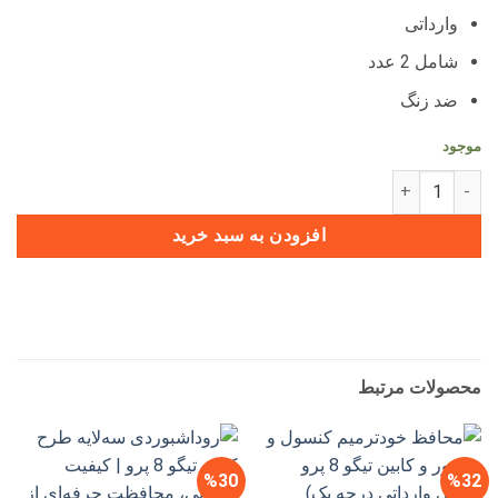
بود.
است.
وارداتی
شامل 2 عدد
ضد زنگ
موجود
قاب لبه دار دور آینه های جانبی تیگو 8 پرو - پرومکس - هیبرید عدد
افزودن به سبد خرید
محصولات مرتبط
%30
%32