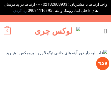
واحد ارتباط با مشتریان : 02182808933 ---- ارتباط در پیامرسان
های داخلی ایتا، روبیکا و بله : 09031116395
رد کردن
Ski
t
conten
0
%29