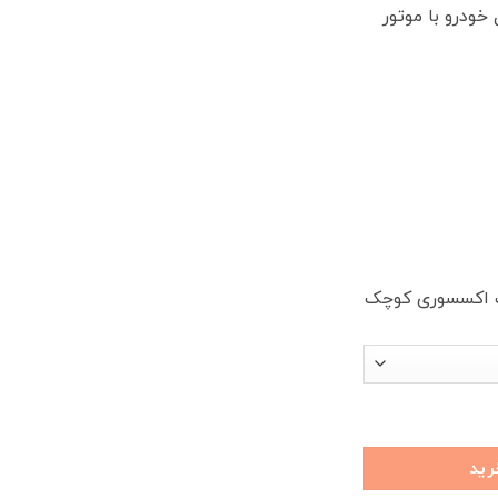
است.
ودرو با موتور
یک اکسسوری کوچک
ارتز ژاپنی با لوگو FIDELITY عدد
رید