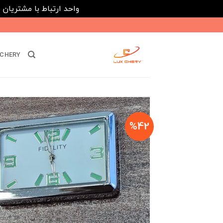
واحد ارتباط با مشتریان : 02182808933 ---- ارتباط در پیامرسان های داخلی ایتا، روبیکا و بله : 116395
Ski
t
conten
CHERY
%42