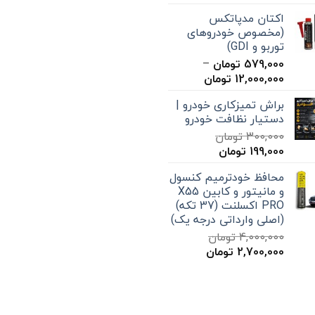
قیمت:
اکتان مدپاتکس
15,000 تومان
(مخصوص خودروهای
تا
توربو و GDI)
20,000 تومان
579,000
تومان
–
محدوده
12,000,000
تومان
قیمت:
براش تمیزکاری خودرو |
579,000 تومان
دستیار نظافت خودرو
تا
300,000
تومان
12,000,000 تومان
قیمت
قیمت
199,000
تومان
اصلی
فعلی
محافظ خودترمیم کنسول
300,000 تومان
199,000 تومان
و مانیتور و کابین X55
بود.
است.
PRO اکسلنت (37 تکه)
(اصلی وارداتی درجه یک)
4,000,000
تومان
قیمت
قیمت
2,700,000
تومان
اصلی
فعلی
4,000,000 تومان
2,700,000 تومان
بود.
است.