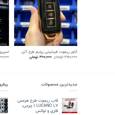
کاور ریموت فیدلیتی پرایم طرح آتن
اسپری دا
قیمت
قیمت
350,000
تومان
300,000
تومان
00,000
اصلی
فعلی
350,000 تومان
300,000 تومان
بود.
است.
جدیدترین محصولات
پرفر
قاب ریموت طرح هرمس
LUCANO L7 | چرمی،
فلزی و لوکس