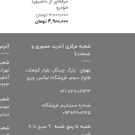
حرفه‌ای از داشبورد
خودرو
7,000,000
تومان
قیمت
قیمت
4,900,000
تومان
اصلی
فعلی
7,000,000 تومان
4,900,000 تومان
بود.
است.
شعبه مرکزی (خرید حضوری و
آدرس
خدمات)
شعبه
تهران
: پارک چیتگر، بلوار کوهک،
تهران
طلوع سوم، فروشگاه لوکس چری
۲۶۲۳
021-82808933
شعبه
شماره مستقیم فروشگاه :
09384602125
دیتیلر) ت
شنبه تا پنج شنبه
: 9 صبح تا 8
شعبه
شب