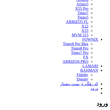
Arrizo5
X55 Pro
Tiggo7
Tiggo5
ARRIZO5 FL
X22
X33
MVM 315
FOWNIX
Tiggo8 Pro Max
Tiggo8 Pro
Tiggo7 Pro
FX
ARRIZO6 PRO
LAMARI
BAHMAN
Fidelity
Dignity
کد رهگیری پست پیشتاز
ورود
ورود