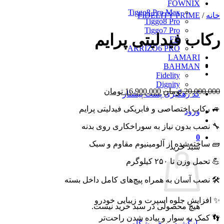
FOWNIX
Tiggo8 Pro Max
خانه
/
FIDELITY PRIME
Tiggo8 Pro
Tiggo7 Pro
رکاب فیدلیتی پرایم
FX
ARRIZO6 PRO
LAMARI
BAHMAN
Fidelity
Dignity
قیمت
قیمت
20,000,000
تومان
16,900,000
تومان
کد رهگیری پست پیشتاز
اصلی
فعلی
🚙 رکاب اختصاصی و فابریکی فیدلیتی پرایم
20,000,000 تومان
16,900,000 تومان
ورود
بود.
است.
🔧 نصب بدون نیاز به سوراخکاری روی بدنه
0
🧱 ساخته‌شده از آلومینیوم مقاوم و سبک
سبد خرید
💪 تحمل وزن تا ۲۵۰ کیلوگرم
🛠️ نصب آسان به همراه پیچ‌های کامل داخل بسته
✨ افزایش جلوه اسپرت و زیبایی خودرو
هیچ محصولی در سبد خرید نیست.
👣 کمک به سوار و پیاده شدن راحت‌تر
بازگشت به فروشگاه