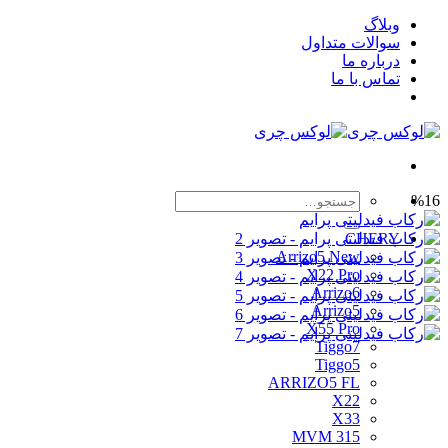
Skip
وبلاگ
to
سوالات متداول
content
درباره ما
تماس با ما
جستجو
%16
برای:
CHERY
Arrizo5 New
X22 Pro
Arrizo6
Arrizo5
X55 Pro
Tiggo7
Tiggo5
ARRIZO5 FL
X22
X33
MVM 315