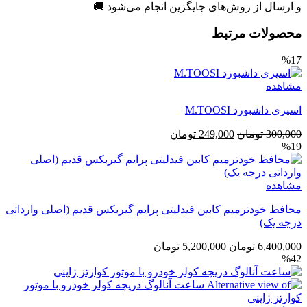
و ارسال از روش‌های جایگزین انجام می‌شود 🚚
محصولات مرتبط
%17
مشاهده
اسپری داشبورد M.TOOSI
قیمت
قیمت
300,000
تومان
249,000
تومان
%19
اصلی
فعلی
300,000 تومان
249,000 تومان
بود.
است.
مشاهده
محافظ خودترمیم کابین فیدلیتی پرایم گیربکس قدیم (اصلی وارداتی
درجه یک)
قیمت
قیمت
6,400,000
تومان
5,200,000
تومان
%42
اصلی
فعلی
6,400,000 تومان
5,200,000 تومان
بود.
است.