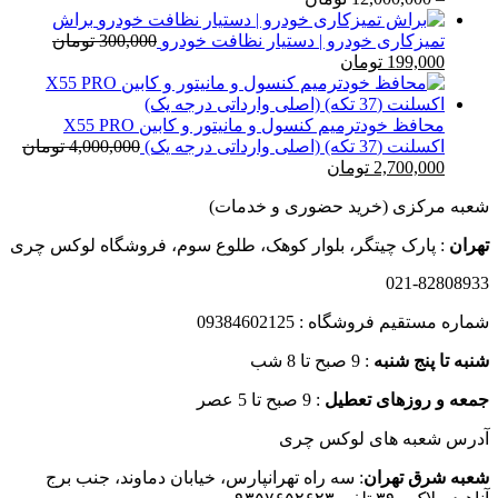
20,000 تومان
قیمت:
براش
579,000 تومان
تمیزکاری خودرو | دستیار نظافت خودرو
300,000
تومان
قیمت
قیمت
تا
199,000
تومان
اصلی
فعلی
12,000,000 تومان
300,000 تومان
199,000 تومان
بود.
است.
محافظ خودترمیم کنسول و مانیتور و کابین X55 PRO
اکسلنت (37 تکه) (اصلی وارداتی درجه یک)
4,000,000
تومان
قیمت
قیمت
2,700,000
تومان
اصلی
فعلی
شعبه مرکزی (خرید حضوری و خدمات)
4,000,000 تومان
2,700,000 تومان
بود.
است.
تهران
: پارک چیتگر، بلوار کوهک، طلوع سوم، فروشگاه لوکس چری
021-82808933
شماره مستقیم فروشگاه : 09384602125
شنبه تا پنج شنبه
: 9 صبح تا 8 شب
جمعه و روزهای تعطیل
: 9 صبح تا 5 عصر
آدرس شعبه های لوکس چری
شعبه شرق تهران
: سه راه تهرانپارس، خیابان دماوند، جنب برج