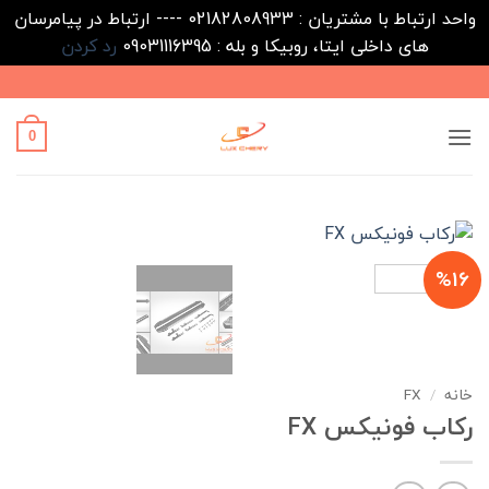
واحد ارتباط با مشتریان : 02182808933 ---- ارتباط در پیامرسان
های داخلی ایتا، روبیکا و بله : 09031116395
رد کردن
Ski
t
conten
0
%16
خانه
/
FX
رکاب فونيكس FX