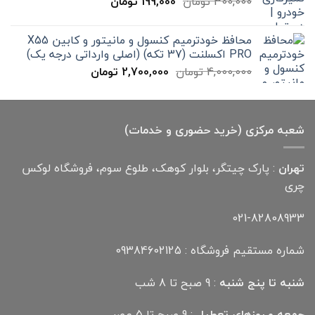
قیمت
قیمت
300,000
تومان
199,000
تومان
12,000,000 تومان
اصلی
فعلی
300,000 تومان
199,000 تومان
محافظ خودترمیم کنسول و مانیتور و کابین X55
بود.
است.
PRO اکسلنت (37 تکه) (اصلی وارداتی درجه یک)
قیمت
قیمت
4,000,000
تومان
2,700,000
تومان
اصلی
فعلی
4,000,000 تومان
2,700,000 تومان
بود.
است.
شعبه مرکزی (خرید حضوری و خدمات)
تهران
: پارک چیتگر، بلوار کوهک، طلوع سوم، فروشگاه لوکس
چری
021-82808933
شماره مستقیم فروشگاه : 09384602125
شنبه تا پنج شنبه
: 9 صبح تا 8 شب
جمعه و روزهای تعطیل
: 9 صبح تا 5 عصر