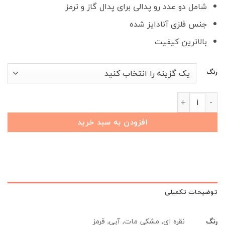
شامل دو عدد رو پدالی برای پدال گاز و ترمز
2,400,000 تومان
1,700,000 
بود.
است.
جنس فلزی آنادایز شده
بالاترین کیفیت
رنگ
رو پدالی FOWNIX عدد
افزودن به سبد خرید
توضیحات تکمیلی
رنگ
نقره ای, مشکی مات, آبی, قرمز