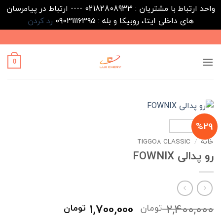
واحد ارتباط با مشتریان : 02182808933 ---- ارتباط در پیامرسان
های داخلی ایتا، روبیکا و بله : 09031116395
رد کردن
Ski
t
conten
0
%29
خانه
/
TIGGO8 CLASSIC
رو پدالی FOWNIX
قیمت
قیمت
1,700,000
2,400,000
تومان
تومان
اصلی
فعلی