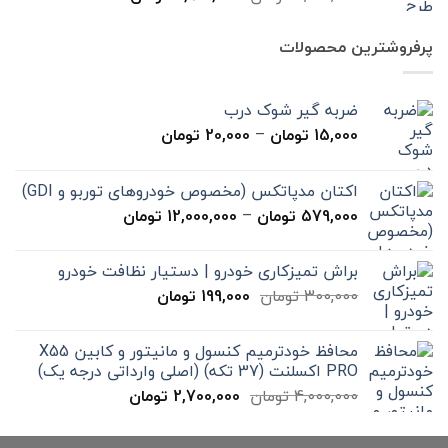
اصلی
فعلی
7,000,000 تومان
4,900,000 تومان
پرفروشترین محصولات
بود.
است.
ضربه گیر شوک درب
محدوده
15,000
تومان
–
20,000
تومان
قیمت:
15,000 تومان
اکتان مدپاتکس (مخصوص خودروهای توربو و GDI)
تا
محدوده
579,000
تومان
–
12,000,000
تومان
20,000 تومان
قیمت:
579,000 تومان
براش تمیزکاری خودرو | دستیار نظافت خودرو
تا
قیمت
قیمت
300,000
تومان
199,000
تومان
12,000,000 تومان
اصلی
فعلی
300,000 تومان
199,000 تومان
محافظ خودترمیم کنسول و مانیتور و کابین X55
بود.
است.
PRO اکسلنت (37 تکه) (اصلی وارداتی درجه یک)
قیمت
قیمت
4,000,000
تومان
2,700,000
تومان
اصلی
فعلی
4,000,000 تومان
2,700,000 تومان