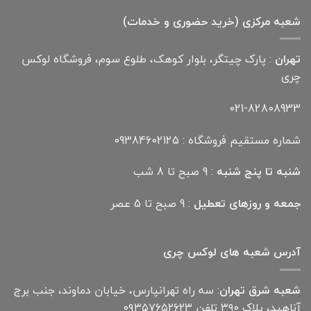
بود.
است.
شعبه مرکزی (خرید حضوری و خدمات)
تهران
: پارک چیتگر، بلوار کوهک، طلوع سوم، فروشگاه لوکس
چری
021-82808933
شماره مستقیم فروشگاه : 09384602125
شنبه تا پنج شنبه
: 9 صبح تا 8 شب
جمعه و روزهای تعطیل
: 9 صبح تا 5 عصر
آدرس شعبه های لوکس چری
شعبه شرق تهران
: سه راه تهرانپارس، خیابان دماوند، جنب برج
آناهید، پلاک ۳۹۰ تلفن ۰۹۳۵۷۶۵۲۶۲۳