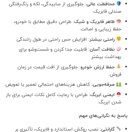
محافظت عالی:
جلوگیری از ساییدگی، لکه و رنگ‌رفتگی
12,000,000 تومان
,900,000
صندلی فابریک.
بود.
است.
ظاهر فابریک و شیک:
طراحی دقیق مطابق با خودرو،
حفظ زیبایی و اصالت.
راحتی بیشتر:
افزایش حس راحتی در طول رانندگی.
نظافت آسان:
قابلیت جدا کردن و شست‌وشو برای
بهداشت بیشتر.
حفظ ارزش خودرو:
جلوگیری از افت قیمت در زمان
فروش.
صرفه‌جویی:
کاهش هزینه‌های احتمالی تعمیر یا تعویض.
ایمنی ایربگ:
طراحی با رعایت کامل نکات ایمنی برای باز
شدن ایربگ.
پاسخ به نگرانی‌های مهم:
گارانتی:
نصب روکش استاندارد و فابریک، تأثیری بر