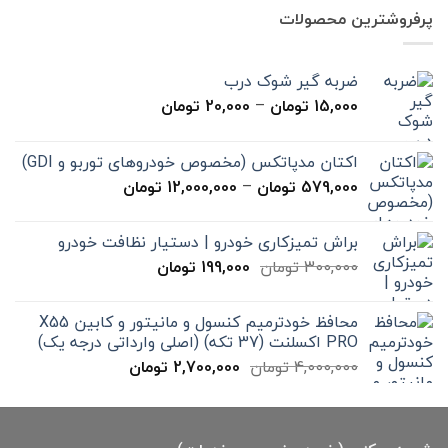
7,000,000 تومان
4,900,000 تومان
پرفروشترین محصولات
بود.
است.
ضربه گیر شوک درب
محدوده
15,000
تومان
–
20,000
تومان
قیمت:
15,000 تومان
اکتان مدپاتکس (مخصوص خودروهای توربو و GDI)
تا
محدوده
579,000
تومان
–
12,000,000
تومان
20,000 تومان
قیمت:
579,000 تومان
براش تمیزکاری خودرو | دستیار نظافت خودرو
تا
قیمت
قیمت
300,000
تومان
199,000
تومان
12,000,000 تومان
اصلی
فعلی
300,000 تومان
199,000 تومان
محافظ خودترمیم کنسول و مانیتور و کابین X55
بود.
است.
PRO اکسلنت (37 تکه) (اصلی وارداتی درجه یک)
قیمت
قیمت
4,000,000
تومان
2,700,000
تومان
اصلی
فعلی
4,000,000 تومان
2,700,000 تومان
بود.
است.