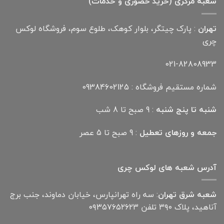
شعبه مرکزی (خرید حضوری و خدمات)
تهران
: پارک چیتگر، بلوار کوهک، طلوع سوم، فروشگاه لوکس
چری
021-82808933
شماره مستقیم فروشگاه : 09384602125
شنبه تا پنج شنبه
: 9 صبح تا 8 شب
جمعه و روزهای تعطیل
: 9 صبح تا 5 عصر
آدرس شعبه های لوکس چری
شعبه شرق تهران
: سه راه تهرانپارس، خیابان دماوند، جنب برج
آناهید، پلاک ۳۹۰ تلفن ۰۹۳۵۷۶۵۲۶۲۳