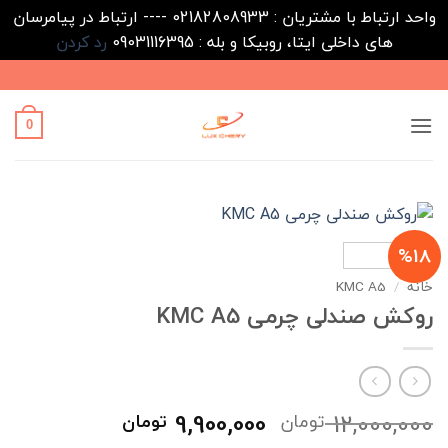
واحد ارتباط با مشتریان : 02182808933 ---- ارتباط در پیامرسان
های داخلی ایتا، روبیکا و بله : 09031116395
رد کردن
Ski
t
conten
0
%18
خانه
/
KMC A5
روکش صندلی چرمی KMC A5
قیمت
قیمت
9,900,000
12,000,000
تومان
تومان
اصلی
فعلی