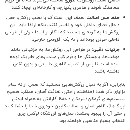
خاصی است، روکش‌ها طوری ساخته می‌شوند که با آن تریم
هماهنگ شوند و ظاهری یکپارچه و کارخانه‌ای ایجاد کنند.
حفظ حس اصالت:
هدف این است که با نصب روکش، حس
و حال فضای داخلی خودرو تغییر نکند، بلکه ارتقا یابد. این
روکش‌ها به گونه‌ای هستند که انگار از ابتدا جزئی از طراحی
داخلی خودرو بوده‌اند و نه یک افزودنی خارجی.
جزئیات دقیق:
در طراحی این روکش‌ها، به جزئیاتی مانند
دوخت‌ها، برجستگی‌ها و فرم کلی صندلی‌های فابریک توجه
شده است تا پس از نصب، ظاهری طبیعی و بدون نقص
داشته باشند.
بنابراین، اگر به دنبال روکش‌هایی هستید که ضمن ارائه تمام
مزایای ذکر شده (حفاظت، راحتی، نظافت آسان، عملکرد صحیح
سیستم‌های گرمکن/سردکن و حفظ گارانتی به همراه ایمنی
ایربگ‌ها)، ظاهر اصلی و اصالت کابین خودروی شما را حفظ کنند
و حتی آن را بهبود بخشند، مدل‌های فروشگاه لوکس چری
انتخاب بسیار مناسبی خواهند بود.