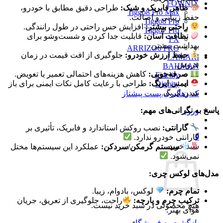
FOWNIX
ظاهر فابریک و شیک:
طراحی دقیق مطابق با خودرو،
Tiggo8 Pro Max
حفظ زیبایی و اصالت.
Tiggo8 Pro
راحتی بیشتر:
افزایش حس راحتی در طول رانندگی.
Tiggo7 Pro
نظافت آسان:
قابلیت جدا کردن و شست‌وشو برای
FX
بهداشت بیشتر.
ARRIZO6 PRO
حفظ ارزش خودرو:
جلوگیری از افت قیمت در زمان
LAMARI
فروش.
BAHMAN
صرفه‌جویی:
کاهش هزینه‌های احتمالی تعمیر یا تعویض.
Fidelity
ایمنی ایربگ:
طراحی با رعایت کامل نکات ایمنی برای باز
Dignity
شدن ایربگ.
کد رهگیری پست پیشتاز
پاسخ به نگرانی‌های مهم:
ورود
گارانتی:
نصب روکش استاندارد و فابریک، تأثیری بر
0
گارانتی خودرو ندارد.
سبد خرید
سیستم گرمکن/سردکن:
عملکرد این سیستم‌ها مختل
نمی‌شود.
مدل‌های لوکس چری:
تمام چرم:
لوکس، بادوام، زیبا.
ترکیب چرم و پارچه:
راحت، جلوگیری از تعریق، جریان
هیچ محصولی در سبد خرید نیست.
هوای بهتر.
بازگشت به فروشگاه