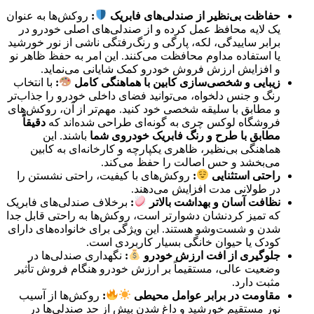
حفاظت بی‌نظیر از صندلی‌های فابریک
:
روکش‌ها به عنوان
یک لایه محافظ عمل کرده و از صندلی‌های اصلی خودرو در
برابر ساییدگی، لکه، پارگی و رنگ‌رفتگی ناشی از نور خورشید
یا استفاده مداوم محافظت می‌کنند. این امر به حفظ ظاهر نو
و افزایش ارزش فروش خودرو کمک شایانی می‌نماید.
زیبایی و شخصی‌سازی کابین با هماهنگی کامل
:
با انتخاب
رنگ و جنس دلخواه، می‌توانید فضای داخلی خودرو را جذاب‌تر
و مطابق با سلیقه شخصی خود کنید. مهم‌تر از آن، روکش‌های
فروشگاه لوکس چری به گونه‌ای طراحی شده‌اند که
دقیقاً
مطابق با طرح و رنگ فابریک خودروی شما
باشند. این
هماهنگی بی‌نظیر، ظاهری یکپارچه و کارخانه‌ای به کابین
می‌بخشد و حس اصالت را حفظ می‌کند.
راحتی استثنایی
:
روکش‌های با کیفیت، راحتی نشستن را
در طولانی مدت افزایش می‌دهند.
نظافت آسان و بهداشت بالاتر
:
برخلاف صندلی‌های فابریک
که تمیز کردنشان دشوارتر است، روکش‌ها به راحتی قابل جدا
شدن و شست‌وشو هستند. این ویژگی برای خانواده‌های دارای
کودک یا حیوان خانگی بسیار کاربردی است.
جلوگیری از افت ارزش خودرو
:
نگهداری صندلی‌ها در
وضعیت عالی، مستقیماً بر ارزش خودرو هنگام فروش تأثیر
مثبت دارد.
مقاومت در برابر عوامل محیطی
:
روکش‌ها از آسیب
نور مستقیم خورشید و داغ شدن بیش از حد صندلی‌ها در