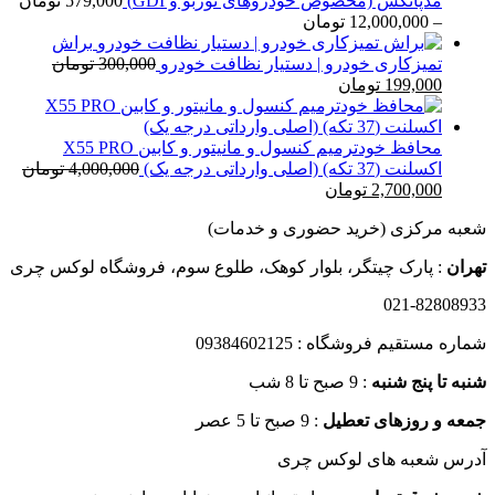
مدپاتکس (مخصوص خودروهای توربو و GDI)
579,000
تومان
تا
محدوده
–
12,000,000
تومان
20,000 تومان
قیمت:
براش
579,000 تومان
تمیزکاری خودرو | دستیار نظافت خودرو
300,000
تومان
قیمت
قیمت
تا
199,000
تومان
اصلی
فعلی
12,000,000 تومان
300,000 تومان
199,000 تومان
بود.
است.
محافظ خودترمیم کنسول و مانیتور و کابین X55 PRO
اکسلنت (37 تکه) (اصلی وارداتی درجه یک)
4,000,000
تومان
قیمت
قیمت
2,700,000
تومان
اصلی
فعلی
شعبه مرکزی (خرید حضوری و خدمات)
4,000,000 تومان
2,700,000 تومان
بود.
است.
تهران
: پارک چیتگر، بلوار کوهک، طلوع سوم، فروشگاه لوکس چری
021-82808933
شماره مستقیم فروشگاه : 09384602125
شنبه تا پنج شنبه
: 9 صبح تا 8 شب
جمعه و روزهای تعطیل
: 9 صبح تا 5 عصر
آدرس شعبه های لوکس چری