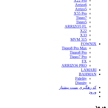
X22 Pro
Arrizo6
Arrizo5
X55 Pro
Tiggo7
Tiggo5
ARRIZO5 FL
X22
X33
MVM 315
FOWNIX
Tiggo8 Pro Max
Tiggo8 Pro
Tiggo7 Pro
FX
ARRIZO6 PRO
LAMARI
BAHMAN
Fidelity
Dignity
کد رهگیری پست پیشتاز
ورود
ورود