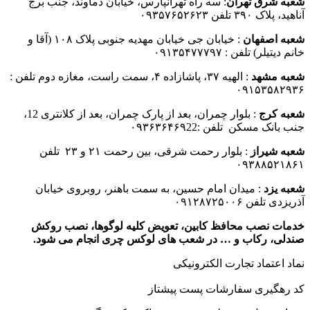
شعبه شرق تهران
: سه راه تهرانپارس، خیابان دماوند، جنب برج
آناهید، پلاک ۳۹۰ تلفن ۰۹۳۵۷۶۵۲۶۲۳
شعبه اصفهان
: خیابان جی خیابان مهدیه جنوبی پلاک ۱۰۸ (آقا و
خانم دیتیلر) تلفن : ۰۹۱۳۵۴۷۷۷۹۷
شعبه مشهد
: الهیه ۳۷، پاشازاده ۴، سمت راست، مغازه دوم تلفن :
۰۹۱۵۳۵۸۲۹۳۶
شعبه کرج
: بلوار چمران، بعد از پارک چمران، بعد از کلانتری 12،
جنب بانک مسکن تلفن :۰۹۳۶۳۶۴۶۹22
شعبه شیراز
: بلوار رحمت شرقی، بین رحمت ۲۱ و ۲۳ تلفن
۰۹۳۸۸۵۲۱۸۶۱
شعبه یزد
: میدان امام حسین، به سمت باهنر، روبروی خیابان
آذریزدی تلفن ۰۹۱۲۸۷۲۵۰۰۶
خدمات نصب محافظ کابین، تعویض کلیه لوگوها، نصب روکش
صندلی، رکاب و … در شعب های لوکس چری انجام می شود.
نماد اعتماد تجارت الكترونیكی
کد رهگیری سفارشات پست پیشتاز