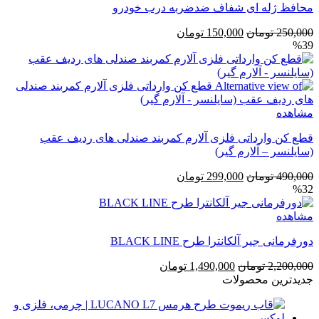
محافظ ژله ای شفاف ضد‌ضربه درب خودرو
قیمت
قیمت
250,000
تومان
150,000
تومان
%39
اصلی
فعلی
250,000 تومان
150,000 تومان
بود.
است.
مشاهده
قطع کن وارداتی فلزی آلارم کمربند صندلی های ردیف عقب
(سایلنسر – آلارم گیر)
قیمت
قیمت
490,000
تومان
299,000
تومان
%32
اصلی
فعلی
490,000 تومان
299,000 تومان
مشاهده
بود.
است.
دورفرمانی جیر آلکانترا طرح BLACK LINE
قیمت
قیمت
2,200,000
تومان
1,490,000
تومان
اصلی
فعلی
جدیدترین محصولات
2,200,000 تومان
1,490,000 تومان
بود.
است.