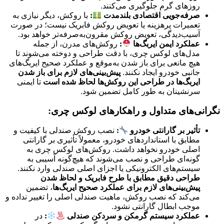
روزهای گرم جلوگیری می‌کنند.
صرفه‌جویی اقتصادی بلندمدت
:
با روکش، دیگر نیازی به
تعمیرات پرهزینه یا تعویض روکش فابریک نیست؛ در صورت
آسیب‌دیدگی، تعویض روکش مقرون‌به‌صرفه‌تر خواهد بود.
عملکرد ایمن ایربگ‌ها
:
روکش‌های مدرن، از جمله
مدل‌های لوکس چری، با دقت طراحی و دوخته می‌شوند تا
هیچ مانعی برای باز شدن به‌موقع و عملکرد صحیح ایربگ‌های
جانبی خودرو ایجاد نکنند.
پیش‌بینی‌های لازم برای باز شدن
ایربگ‌ها در طراحی این روکش‌ها لحاظ شده است
تا ایمنی
سرنشینان به طور کامل تضمین شود.
نگرانی‌های متداول و راهکارهای لوکس چری:
تأثیر بر گارانتی خودرو
:
نصب روکش صندلی با کیفیت و
مطابق با استانداردهای خودرو، معمولاً تأثیری بر گارانتی
اصلی خودرو نخواهد داشت. روکش‌های لوکس چری به
گونه‌ای طراحی و نصب می‌شوند که هیچ‌گونه آسیبی به
سیستم‌های الکترونیکی یا اجزای اصلی صندلی وارد نکنند.
طراحی دقیق مطابق با طرح فابریک و لحاظ شدن
پیش‌بینی‌های لازم برای عملکرد صحیح ایربگ‌ها
، تضمین
می‌کند که نصب روکش، ماهیت صندلی اصلی را تغییر نداده و
موجب ابطال گارانتی نشود.
عملکرد سیستم گرمکن و سردکن صندلی
:
در