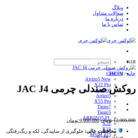
Skip
وبلاگ
to
سوالات متداول
content
درباره ما
تماس با ما
جستجو
%18
برای:
خانه
/
JAC J4
CHERY
Arrizo5 New
X22 Pro
روکش صندلی چرمی JAC J4
Arrizo6
Arrizo5
X55 Pro
Tiggo7
Tiggo5
ARRIZO5 FL
قیمت
قیمت
12,000,000
تومان
9,900,000
تومان
X22
اصلی
فعلی
X33
محافظت عالی:
جلوگیری از ساییدگی، لکه و رنگ‌رفتگی
12,000,000 تومان
9,900,000 تومان
MVM 315
صندلی فابریک.
بود.
است.