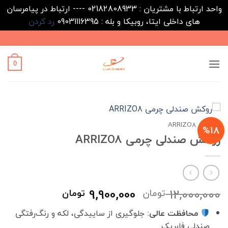
واحد ارتباط با مشتریان : 02182808933 ---- ارتباط در پیامرسان
های داخلی ایتا، روبیکا و بله : 09031116395
رد کردن
Ski
t
conten
0
خانه
/
ARRIZO8
%18
روکش صندلی چرمی ARRIZO8
قیمت
قیمت
9,900,000
12,000,000
تومان
تومان
اصلی
فعلی
محافظت عالی:
جلوگیری از ساییدگی، لکه و رنگ‌رفتگی
12,000,000 تومان
,900,000
صندلی فابریک.