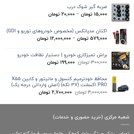
ضربه گیر شوک درب
محدوده
15,000
تومان
–
20,000
تومان
قیمت:
15,000 تومان
اکتان مدپاتکس (مخصوص خودروهای توربو و GDI)
تا
محدوده
579,000
تومان
–
12,000,000
تومان
20,000 تومان
قیمت:
579,000 تومان
براش تمیزکاری خودرو | دستیار نظافت خودرو
تا
قیمت
قیمت
300,000
تومان
199,000
تومان
12,000,000 تومان
اصلی
فعلی
300,000 تومان
199,000 تومان
محافظ خودترمیم کنسول و مانیتور و کابین X55
بود.
است.
PRO اکسلنت (37 تکه) (اصلی وارداتی درجه یک)
قیمت
قیمت
4,000,000
تومان
2,700,000
تومان
اصلی
فعلی
4,000,000 تومان
2,700,000 تومان
بود.
است.
شعبه مرکزی (خرید حضوری و خدمات)
تهران
: پارک چیتگر، بلوار کوهک، طلوع سوم، فروشگاه لوکس