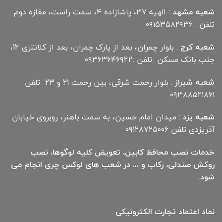
شعبه مشهد
: الهیه ۳۷، پاشازاده ۴، سمت راست، مغازه دوم
تلفن : ۰۹۱۵۳۵۸۲۹۳۶
شعبه کرج
: بلوار چمران، بعد از پارک چمران، بعد از کلانتری 12،
جنب بانک مسکن تلفن :۰۹۳۶۳۶۴۶۹22
شعبه شیراز
: بلوار رحمت شرقی، بین رحمت ۲۱ و ۲۳ تلفن
۰۹۳۸۸۵۲۱۸۶۱
شعبه یزد
: میدان امام حسین، به سمت باهنر، روبروی خیابان
آذریزدی تلفن ۰۹۱۲۸۷۲۵۰۰۶
خدمات نصب محافظ کابین، تعویض کلیه لوگوها، نصب
روکش صندلی، رکاب و … در شعب های لوکس چری انجام می
شود.
نماد اعتماد تجارت الكترونیكی