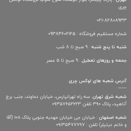
چری
021-82808933
شماره مستقیم فروشگاه : 09384602125
شنبه تا پنج شنبه
: 9 صبح تا 8 شب
جمعه و روزهای تعطیل
: 9 صبح تا 5 عصر
آدرس شعبه های لوکس چری
شعبه شرق تهران
: سه راه تهرانپارس، خیابان دماوند، جنب برج
آناهید، پلاک ۳۹۰ تلفن ۰۹۳۵۷۶۵۲۶۲۳
شعبه اصفهان
: خیابان جی خیابان مهدیه جنوبی پلاک ۱۰۸ (آقا
و خانم دیتیلر) تلفن : ۰۹۱۳۵۴۷۷۷۹۷