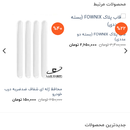
محصولات مرتبط
%40
%22
قاب پلاک FOWNIX (بسته دو
عددی)
قیمت
قیمت
3,400,000
تومان
2,650,000
تومان
اصلی
فعلی
3,400,000 تومان
2,650,000 تومان
بود.
است.
محافظ ژله ای شفاف ضد‌ضربه درب
خودرو
قیمت
قیمت
250,000
تومان
150,000
تومان
اصلی
فعلی
250,000 تومان
00
بود.
است.
جدیدترین محصولات