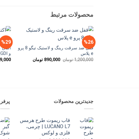
محصولات مرتبط
%29
%26
قفل ضد سرقت رینگ و لاستیک تیگو 8 پرو
اکتان 
e پلاس
و GDI)
قیمت
قیمت
1,200,000
تومان
890,000
تومان
9,000
اصلی
فعلی
1,200,000 تومان
890,000 تومان
بود.
است.
جدیدترین محصولات
پرفر
قاب ریموت طرح هرمس
LUCANO L7 | چرمی،
فلزی و لوکس