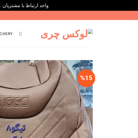
واحد ارتباط با مشتریان : 02182808933 ---- ارتباط در پیامرسان های داخلی ایتا، روبیکا و بله : 9031116395
Ski
t
conten
CHERY
%15