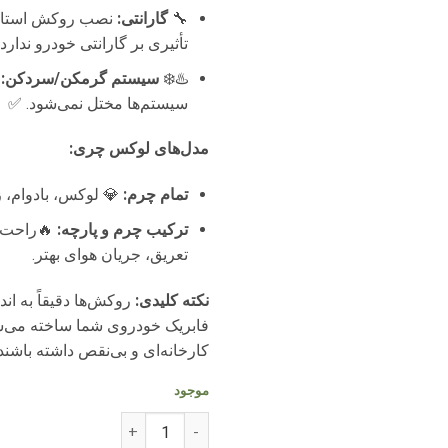
🔧
گارانتی:
نصب روکش استاندا
تأثیری بر گارانتی خودرو ندارد
♨️❄️
سیستم گرمکن/سردکن:
ع
سیستم‌ها مختل نمی‌شود. ✅
مدل‌های لوکس چری:
تمام چرم:
💎 لوکس، بادوام، زی
ترکیب چرم و پارچه:
🔥راحت، 
تعریق، جریان هوای بهتر.
نکته کلیدی:
روکش‌ها دقیقاً به ان
فابریک خودروی شما ساخته می‌شو
کارخانه‌ای و بی‌نقص داشته باشند.
موجود
روکش صندلی چرمی تیگو 8 پلاگین هیبرید نیوفیس (هفت نفره) عدد