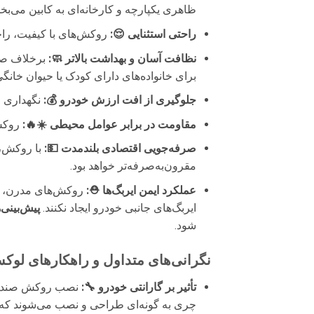
ظاهری یکپارچه و کارخانه‌ای به کابین می‌
راحتی استثنایی 😌:
روکش‌های با کیفیت، راح
نظافت آسان و بهداشت بالاتر 🧼:
برخلاف صند
برای خانواده‌های دارای کودک یا حیوان خانگ
جلوگیری از افت ارزش خودرو 💰:
نگهداری ص
مقاومت در برابر عوامل محیطی ☀️🔥:
روکش‌
صرفه‌جویی اقتصادی بلندمدت 💵:
با روکش، 
مقرون‌به‌صرفه‌تر خواهد بود.
عملکرد ایمن ایربگ‌ها ⛑️:
روکش‌های مدرن، از
ایربگ‌های جانبی خودرو ایجاد نکنند.
پیش‌بینی
شود.
نگرانی‌های متداول و راهکارهای لو
تأثیر بر گارانتی خودرو 🔧:
نصب روکش صندلی ب
چری به گونه‌ای طراحی و نصب می‌شوند که هی