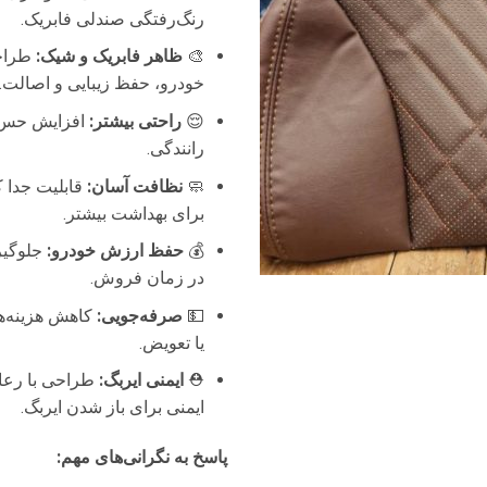
14,000,000 تومان
رنگ‌رفتگی صندلی فابریک.
بود.
است
🎨
ظاهر فابریک و شیک:
طراحی
خودرو، حفظ زیبایی و اصالت.
😌
راحتی بیشتر:
افزایش حس 
رانندگی.
🧼
نظافت آسان:
قابلیت جدا
برای بهداشت بیشتر.
💰
حفظ ارزش خودرو:
جلوگیر
در زمان فروش.
💵
صرفه‌جویی:
کاهش هزینه‌ها
یا تعویض.
⛑️
ایمنی ایربگ:
طراحی با رعا
ایمنی برای باز شدن ایربگ.
پاسخ به نگرانی‌های مهم: