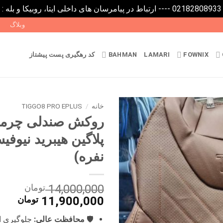
0
وبلاگ
FOWNIX
LAMARI
BAHMAN
کد رهگیری پست پیشتاز
خانه
/
TIGGO8 PRO EPLUS
پلاگین هیبرید نیوف
نفره)
14,000,000
تومان
قیمت
قیم
11,900,000
تومان
اصلی
فعل
🛡️
محافظت عالی:
جلوگیری از