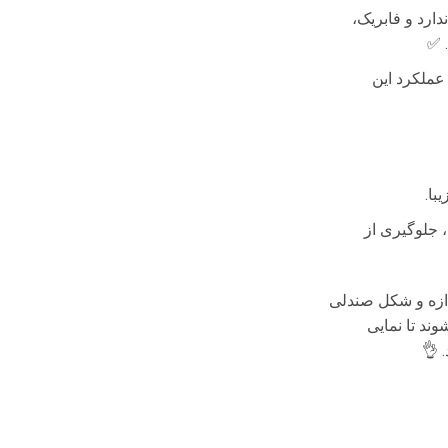
رد و فابریک،
. ✅
ملکرد این
با.
جلوگیری از
دازه و شکل صندلی
ند تا نمایی
 👌