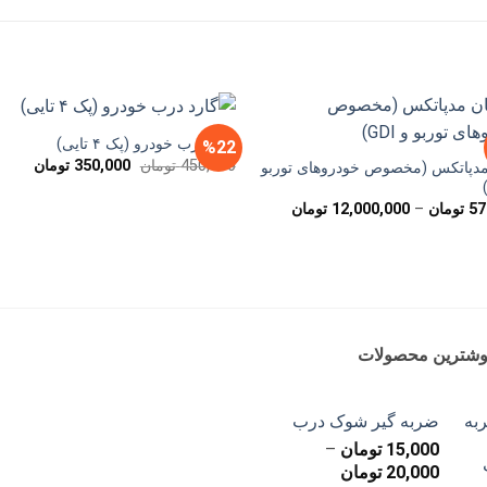
گارد درب خودرو (پک ۴ تایی)
%22
قیمت
قیمت
450,000
تومان
350,000
تومان
مدپاتکس (مخصوص خودروهای توربو
اصلی
فعلی
450,000 تومان
محدوده
57
تومان
–
12,000,000
تومان
بود.
است.
قیمت:
579,000 تومان
تا
12,000,000 تومان
وشترین محصولات
ضربه گیر شوک درب
15,000
تومان
–
محدوده
20,000
تومان